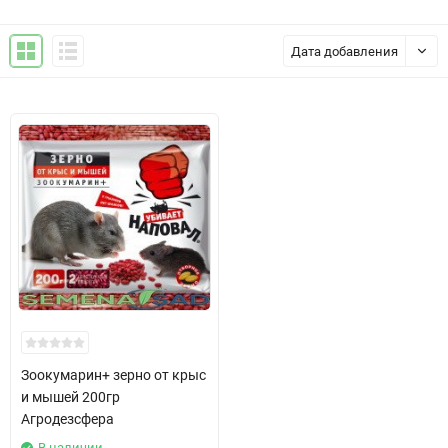
Дата добавления
Зоокумарин+ зерно от крыс
и мышей 200гр
Агродезсфера
В наличии