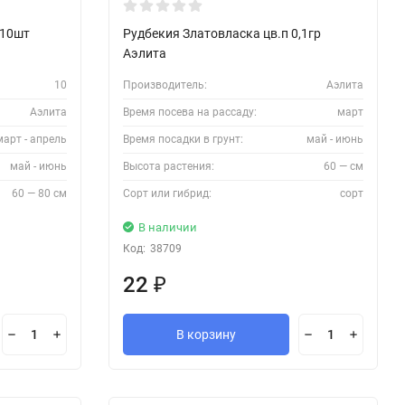
 10шт
Рудбекия Златовласка цв.п 0,1гр
Аэлита
10
Производитель:
Аэлита
Аэлита
Время посева на рассаду:
март
март - апрель
Время посадки в грунт:
май - июнь
май - июнь
Высота растения:
60 — см
60 — 80 см
Сорт или гибрид:
сорт
В наличии
Код:
38709
22
₽
В корзину