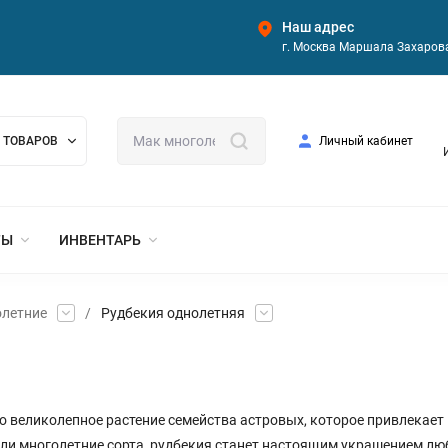
Наш адрес
г. Москва Маршала Захарова
 ТОВАРОВ
Личный кабинет
ТЫ
ИНВЕНТАРЬ
олетние
/
Рудбекия однолетняя
то великолепное растение семейства астровых, которое привлекае
ли многолетние сорта, рудбекия станет настоящим украшением любо