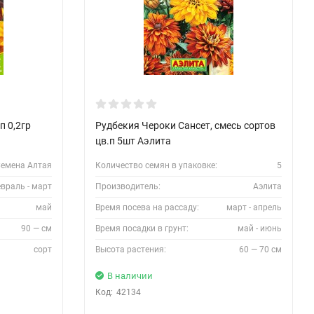
п 0,2гр
Рудбекия Чероки Сансет, смесь сортов
цв.п 5шт Аэлита
емена Алтая
Количество семян в упаковке:
5
враль - март
Производитель:
Аэлита
май
Время посева на рассаду:
март - апрель
90 — см
Время посадки в грунт:
май - июнь
сорт
Высота растения:
60 — 70 см
В наличии
Код:
42134