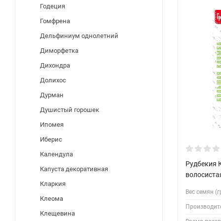
Годеция
Гомфрена
Дельфиниум однолетний
Диморфетка
Дихондра
Долихос
Дурман
Душистый горошек
Ипомея
Иберис
Календула
Рудбекия 
Капуста декоративная
волосистая
Кларкия
Вес семян (гр
Клеома
Производит
Клещевина