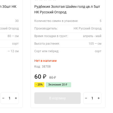
.п 30шт НК
Рудбекия Золотая Шайен голд цв.п 5шт
НК Русский Огород
30
Количество семян в упаковке:
5
сский Огород
Производитель:
НК Русский Огород
80 — см
Время посадки в грунт:
апрель - май
сорт
Высота растения:
105 — см
— 12 см
Сорт или гибрид:
сорт
Нет в наличии
Код:
38708
60
₽
80
₽
- 25%
Экономия
20
₽
В корзину