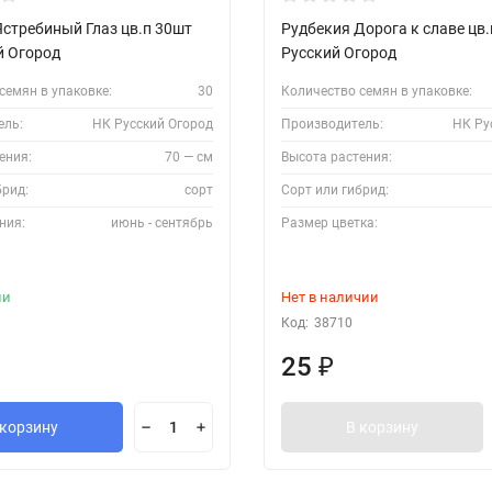
Ястребиный Глаз цв.п 30шт
Рудбекия Дорога к славе цв
й Огород
Русский Огород
семян в упаковке:
30
Количество семян в упаковке:
ель:
НК Русский Огород
Производитель:
НК Ру
ения:
70 — см
Высота растения:
брид:
сорт
Сорт или гибрид:
ния:
июнь - сентябрь
Размер цветка:
ии
Нет в наличии
Код:
38710
25
₽
 корзину
В корзину