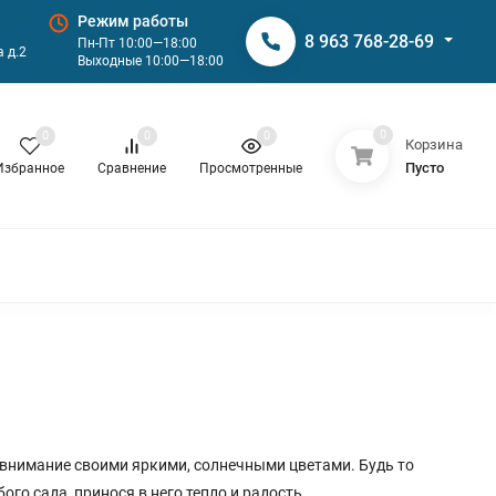
Режим работы
8 963 768-28-69
Пн-Пт 10:00—18:00
 д.2
Выходные 10:00—18:00
0
0
0
0
Корзина
Пусто
Избранное
Сравнение
Просмотренные
т внимание своими яркими, солнечными цветами. Будь то
го сада, принося в него тепло и радость.