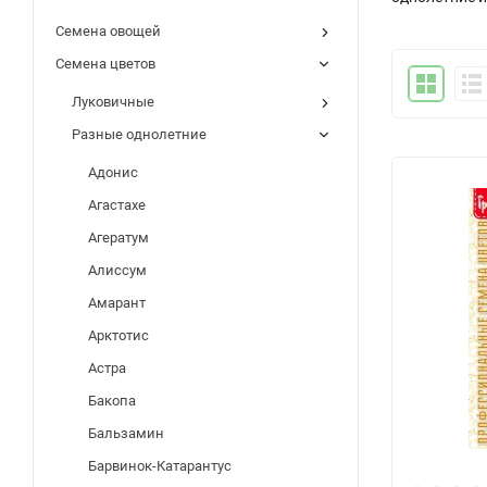
Семена овощей
Семена цветов
Луковичные
Разные однолетние
Адонис
Агастахе
Агератум
Алиссум
Амарант
Арктотис
Астра
Бакопа
Бальзамин
Барвинок-Катарантус