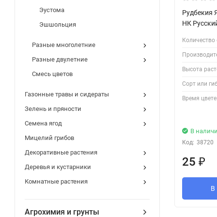
Эустома
Рудбекия 
НК Русски
Эшшольция
Количество 
Разные многолетние
Производит
Разные двулетние
Высота раст
Смесь цветов
Сорт или ги
Газонные травы и сидераты
Время цвете
Зелень и пряности
Семена ягод
В налич
Мицелий грибов
Код:
38720
Декоративные растения
25
₽
Деревья и кустарники
Комнатные растения
В
Агрохимия и грунты