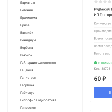
Бархатцы
Рудбекия T
Бегония
ИП Григор
Брахикома
Количество 
Бриза
Производит
Василёк
Время посев
Венидиум
Время посад
Вербена
Высота раст
Вьюнок
Гайлардия однолетняя
В налич
Код:
38708
Гацания
60
₽
Гелиотроп
Георгина
В
Гибискус
Гипсофила однолетняя
Гипоестес