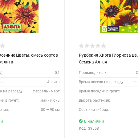
Осенние Цветы, смесь сортов
Рудбекия Хирта Глориоза цв.
 Аэлита
Семена Алтая
):
0,1
Производитель:
С
ель:
Аэлита
Время посева на рассаду:
фе
а на рассаду:
февраль - март
Время посадки в грунт:
ки в грунт:
май - июнь
Высота растения:
ения:
80 — 90 см
Сорт или гибрид:
ии
В наличии
Код:
39558