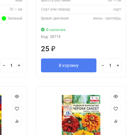
май
Высота растения:
60 — см
70 — см
Сорт или гибрид:
сорт
Зеленый
Время цветения:
июнь - сентябрь
В наличии
Код:
38719
25
₽
В корзину