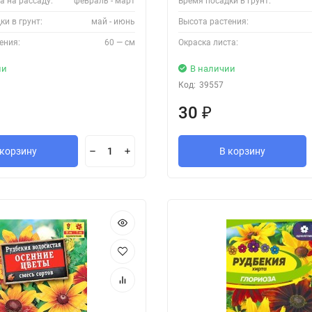
а на рассаду:
февраль - март
Время посадки в грунт:
ки в грунт:
май - июнь
Высота растения:
ения:
60 — см
Окраска листа:
ии
В наличии
Код:
39557
30
₽
 корзину
В корзину