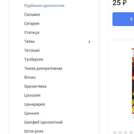
25
₽
Рудбекия однолетняя
Сальвия
В
Сетария
Статица
Табак
Титония
Тунбергия
Тыква декоративная
Флокс
Хризантема
Целозия
Цинерария
Цинния
Шалфей однолетний
Шток-роза