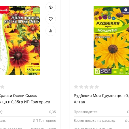
Краски Осени Смесь
Рудбекия Мои Друзья цв.п 0
 цв.п 0,35гр ИП Григорьев
Алтая
):
0,35
Производитель:
С
ель:
ИП Григорьев
Время посева на рассаду:
фе