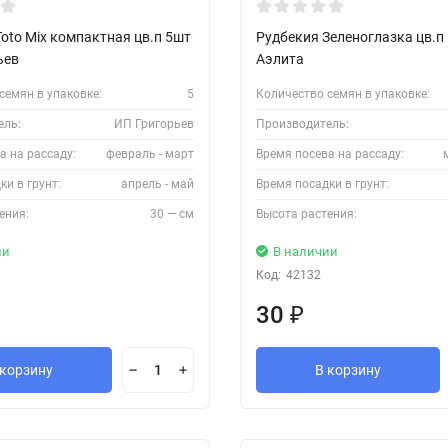
oto Mix компактная цв.п 5шт
Рудбекия Зеленоглазка цв.п
ьев
Аэлита
семян в упаковке:
5
Количество семян в упаковке:
ель:
ИП Григорьев
Производитель:
а на рассаду:
февраль - март
Время посева на рассаду:
ки в грунт:
апрель - май
Время посадки в грунт:
ения:
30 — см
Высота растения:
ии
В наличии
Код:
42132
30
₽
 корзину
В корзину