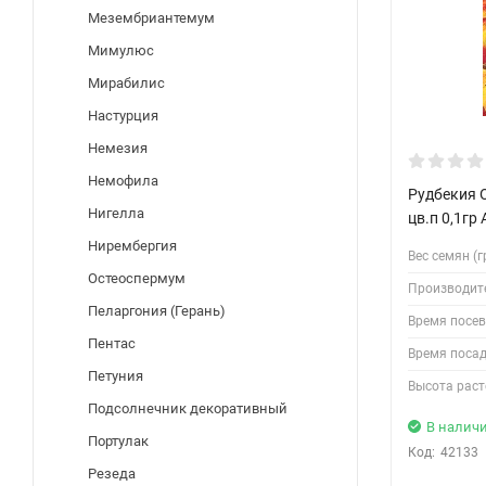
Мезембриантемум
Мимулюс
Мирабилис
Настурция
Немезия
Немофила
Рудбекия 
Нигелла
цв.п 0,1гр
Нирембергия
Вес семян (гр
Остеоспермум
Производит
Пеларгония (Герань)
Время посев
Пентас
Время посад
Петуния
Высота раст
Подсолнечник декоративный
В налич
Портулак
Код:
42133
Резеда