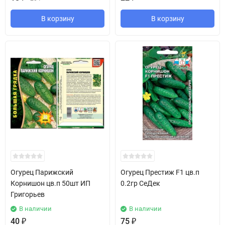
В корзину
В корзину
Огурец Парижский
Огурец Престиж F1 цв.п
Корнишон цв.п 50шт ИП
0.2гр СеДек
Григорьев
В наличии
В наличии
40
₽
75
₽