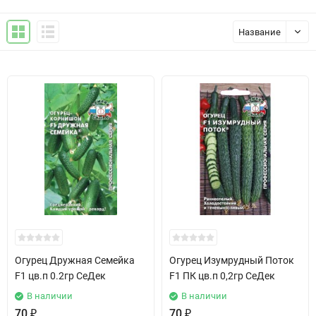
Название
Огурец Дружная Семейка
Огурец Изумрудный Поток
F1 цв.п 0.2гр СеДек
F1 ПК цв.п 0,2гр СеДек
В наличии
В наличии
70
₽
70
₽