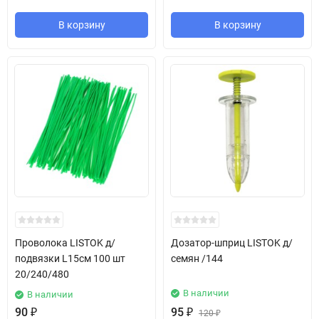
В корзину
В корзину
Проволока LISTOK д/
Дозатор-шприц LISTOK д/
подвязки L15см 100 шт
семян /144
20/240/480
В наличии
В наличии
90
₽
95
₽
120
₽