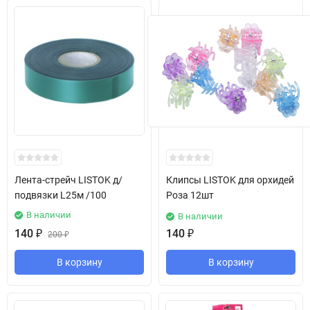
Лента-стрейч LISTOK д/
Клипсы LISTOK для орхидей
подвязки L25м /100
Роза 12шт
В наличии
В наличии
140
₽
140
₽
200
₽
В корзину
В корзину