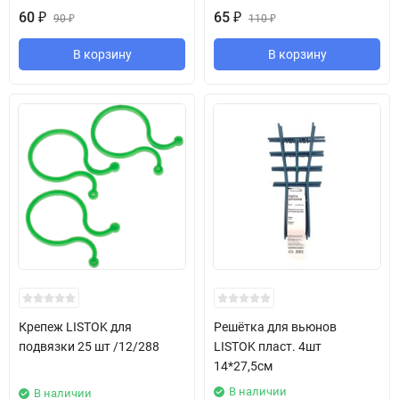
60
₽
65
₽
90
₽
110
₽
В корзину
В корзину
Крепеж LISTOK для
Решётка для вьюнов
подвязки 25 шт /12/288
LISTOK пласт. 4шт
14*27,5см
В наличии
В наличии