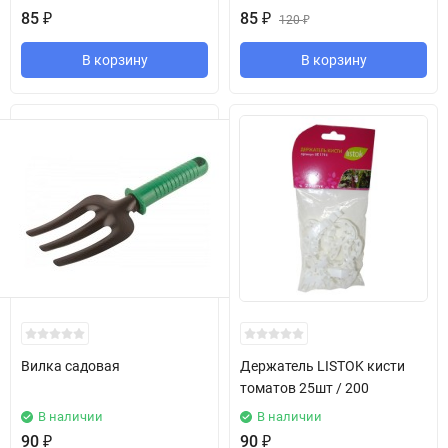
85
₽
85
₽
120
₽
В корзину
В корзину
Вилка садовая
Держатель LISTOK кисти
томатов 25шт / 200
В наличии
В наличии
90
₽
90
₽