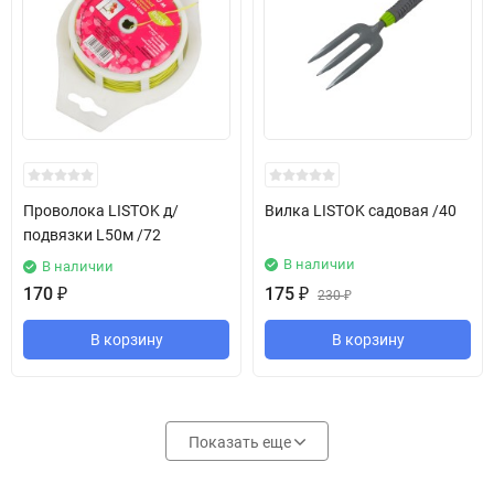
Проволока LISTOK д/
Вилка LISTOK садовая /40
подвязки L50м /72
В наличии
В наличии
170
₽
175
₽
230
₽
В корзину
В корзину
Показать еще