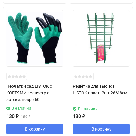
Перчатки сад LISTOK с
Решётка для вьюнов
КОГТЯМИ полиэстр с
LISTOK пласт. 2шт 26*48см
латекс. покр./60
В наличии
В наличии
130
₽
130
₽
180
₽
В корзину
В корзину