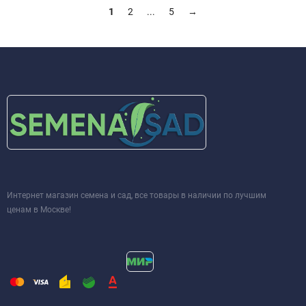
1
2
...
5
→
Интернет магазин семена и сад, все товары в наличии по лучшим
ценам в Москве!