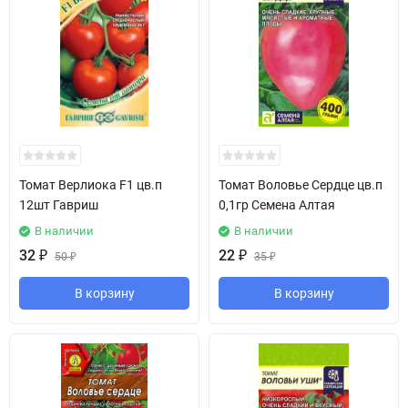
Томат Верлиока F1 цв.п
Томат Воловье Сердце цв.п
12шт Гавриш
0,1гр Семена Алтая
В наличии
В наличии
32
₽
22
₽
50
₽
35
₽
В корзину
В корзину