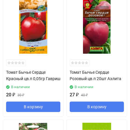
Томат Бычье Сердце
Томат Бычье Сердце
Красный цв.п 0,05гр Гавриш
Розовый цв.п 20шт Аэлита
В наличии
В наличии
20
₽
27
₽
30
₽
40
₽
В корзину
В корзину