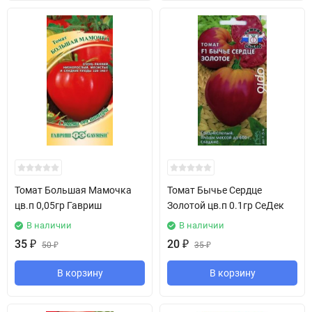
Томат Большая Мамочка
Томат Бычье Сердце
цв.п 0,05гр Гавриш
Золотой цв.п 0.1гр СеДек
В наличии
В наличии
35
₽
20
₽
50
₽
35
₽
В корзину
В корзину