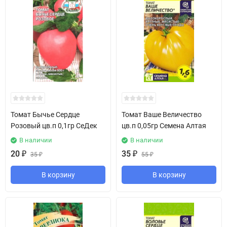
Томат Бычье Сердце
Томат Ваше Величество
Розовый цв.п 0,1гр СеДек
цв.п 0,05гр Семена Алтая
В наличии
В наличии
20
₽
35
₽
35
₽
55
₽
В корзину
В корзину