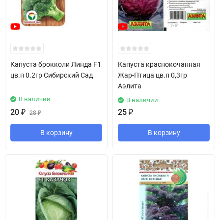
Капуста брокколи Линда F1
Капуста краснокочанная
цв.п 0.2гр Сибирский Сад
Жар-Птица цв.п 0,3гр
Аэлита
В наличии
В наличии
20
₽
25
₽
28
₽
В корзину
В корзину