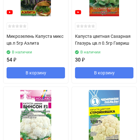
Микрозелень Капуста микс
Капуста цветная Сахарная
цв.п 5гр Аэлита
Глазурь цв.п 0.5гр Гавриш
В наличии
В наличии
54
₽
30
₽
В корзину
В корзину