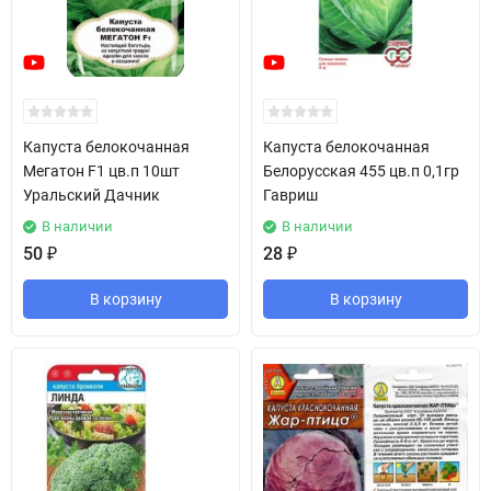
Капуста белокочанная
Капуста белокочанная
Мегатон F1 цв.п 10шт
Белорусская 455 цв.п 0,1гр
Уральский Дачник
Гавриш
В наличии
В наличии
50
₽
28
₽
В корзину
В корзину