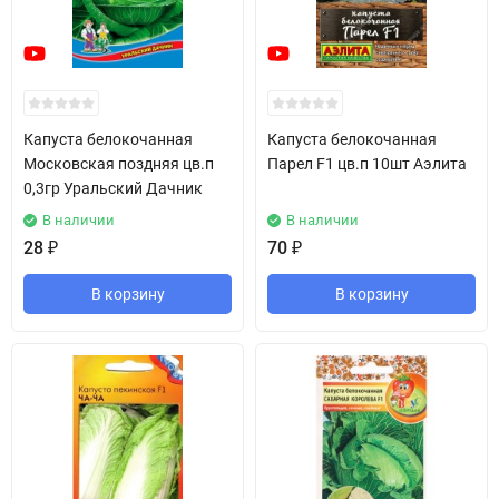
Капуста белокочанная
Капуста белокочанная
Московская поздняя цв.п
Парел F1 цв.п 10шт Аэлита
0,3гр Уральский Дачник
В наличии
В наличии
28
₽
70
₽
В корзину
В корзину