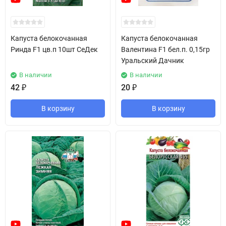
Капуста белокочанная
Капуста белокочанная
Ринда F1 цв.п 10шт СеДек
Валентина F1 бел.п. 0,15гр
Уральский Дачник
В наличии
В наличии
42
₽
20
₽
В корзину
В корзину