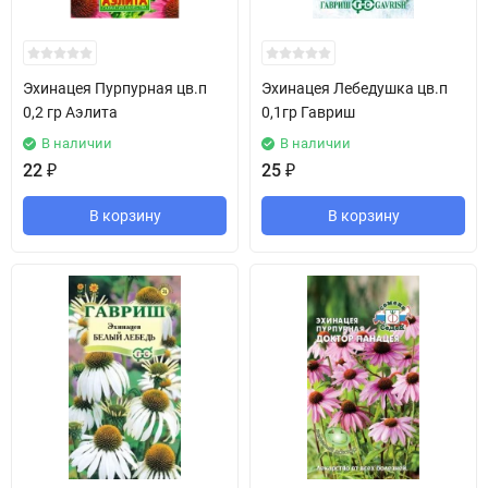
Эхинацея Пурпурная цв.п
Эхинацея Лебедушка цв.п
0,2 гр Аэлита
0,1гр Гавриш
В наличии
В наличии
22
₽
25
₽
В корзину
В корзину