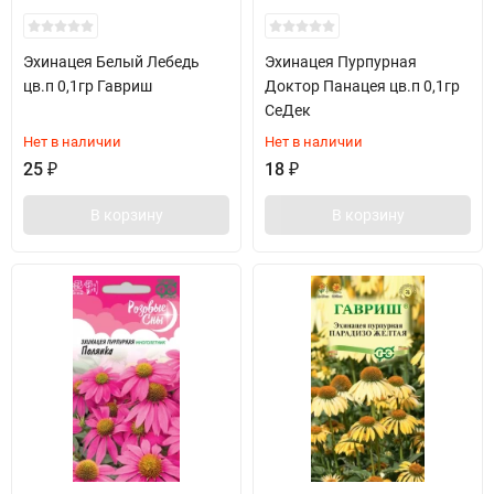
Эхинацея Белый Лебедь
Эхинацея Пурпурная
цв.п 0,1гр Гавриш
Доктор Панацея цв.п 0,1гр
СеДек
Нет в наличии
Нет в наличии
25
₽
18
₽
В корзину
В корзину