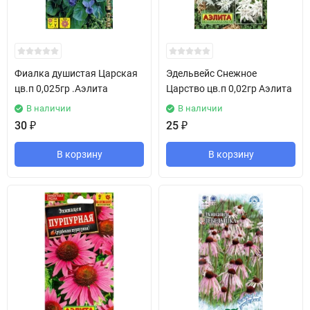
Фиалка душистая Царская
Эдельвейс Снежное
цв.п 0,025гр .Аэлита
Царство цв.п 0,02гр Аэлита
В наличии
В наличии
30
₽
25
₽
В корзину
В корзину