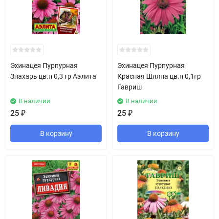
Эхинацея Пурпурная
Эхинацея Пурпурная
Знахарь цв.п 0,3 гр Аэлита
Красная Шляпа цв.п 0,1гр
Гавриш
В наличии
В наличии
25
₽
25
₽
В корзину
В корзину