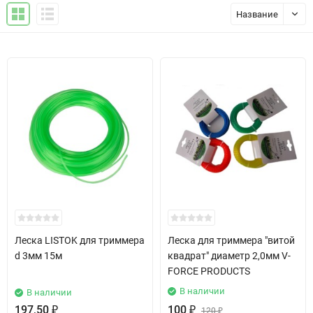
Название
Леска LISTOK для триммера
Леска для триммера "витой
d 3мм 15м
квадрат" диаметр 2,0мм V-
FORCE PRODUCTS
В наличии
В наличии
197,50
₽
100
₽
120
₽