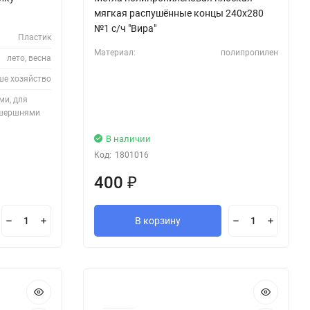
мягкая распушённые концы 240х280
№1 с/ч "Вира"
Пластик
Материал:
полипропилен
лето, весна
ше хозяйство
ми, для
 шершнями
В наличии
Код:
1801016
400
₽
В корзину