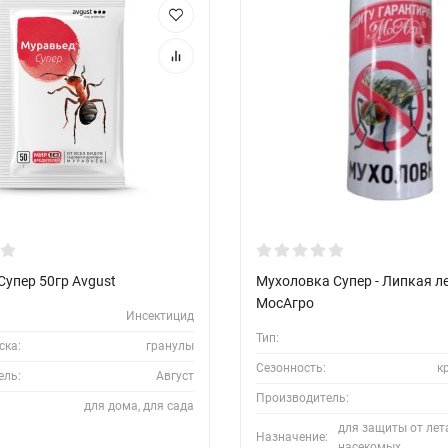
Супер 50гр Avgust
Мухоловка Супер - Липкая ле
МосАгро
Инсектицид
Тип:
ска:
гранулы
Сезонность:
к
ель:
Август
Производитель:
для дома, для сада
для защиты от ле
Назначение:
насекомых