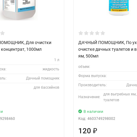
ОМОЩНИК, Для очистки
ДАЧНЫЙ ПОМОЩНИК, По ухо
 концентрат, 1000мл
очистке дачных туалетов и 
ям, 500мл
1 л
объем:
ска:
жидкость
Форма выпуска:
ель:
Дачный помощник
Производитель:
Дачн
для бассейнов
для выгребных ям,
Назначение:
туалетов
ии
В наличии
9298460
Код:
4603749298002
120
₽