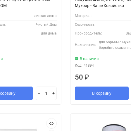
ДОМ
Мухояр - Ваше Хозяйство
липкая лента
Материал:
ель:
Чистый Дом
Сезонность:
для дома
Производитель:
Ва
для борьбы с муха
Назначение:
борьбы с осами и
ии
В наличии
Код:
41894
50
₽
 корзину
В корзину