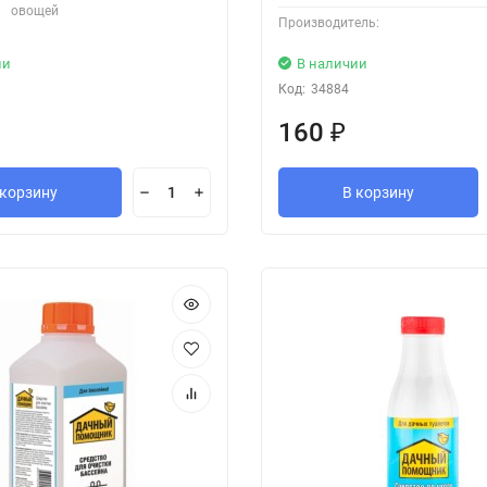
овощей
Производитель:
ии
В наличии
Код:
34884
160
₽
 корзину
В корзину