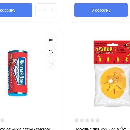
 корзину
В корзину
та от мух с аттрактантом
Ловушка для мух и ос в буты