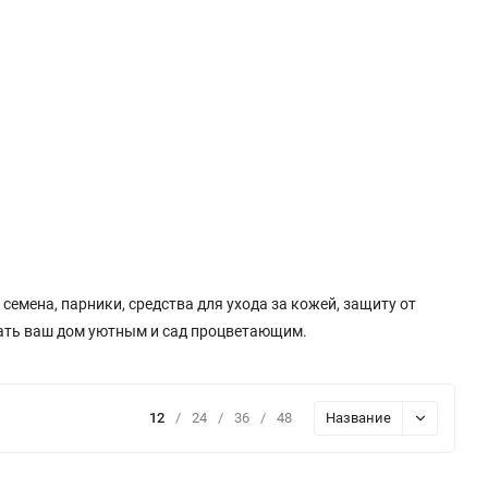
емена, парники, средства для ухода за кожей, защиту от
елать ваш дом уютным и сад процветающим.
12
/
24
/
36
/
48
Название