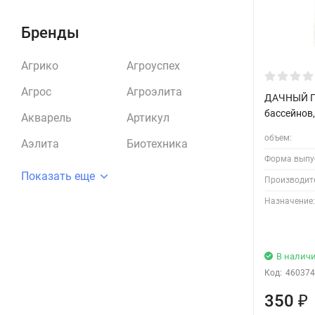
Бренды
Агрико
Агроуспех
Агрос
Агроэлита
ДАЧНЫЙ П
бассейнов,
Акварель
Артикул
объем:
Аэлита
Биотехника
Форма выпу
Показать еще
Производит
Назначение:
В налич
Код:
460374
350
₽