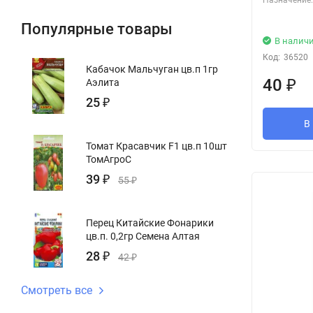
Назначение:
Популярные товары
В налич
Код:
36520
Кабачок Мальчуган цв.п 1гр
40
₽
Аэлита
25
₽
В
Томат Красавчик F1 цв.п 10шт
ТомАгроС
39
₽
55
₽
Перец Китайские Фонарики
цв.п. 0,2гр Семена Алтая
28
₽
42
₽
Смотреть все