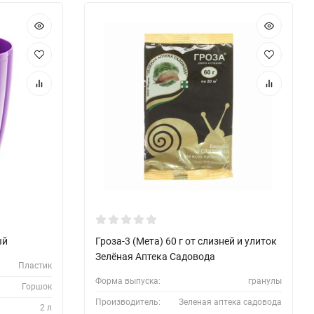
ый
Гроза-3 (Мета) 60 г от слизней и улиток
Зелёная Аптека Садовода
Пластик
Форма выпуска:
гранулы
Горшок
Производитель:
Зеленая аптека садовода
2 л