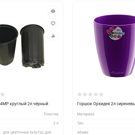
4МР круглый 2л чёрный
Горшок Орхидея 2л сиренев
Пластик
Материал:
2 л
Тип:
для цветочных культур, для
объем: