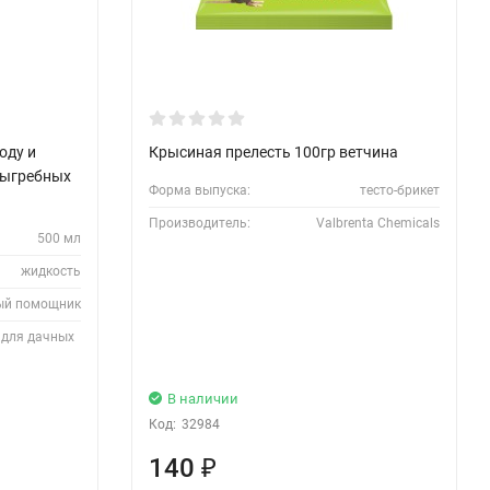
ду и
Крысиная прелесть 100гр ветчина
выгребных
Форма выпуска:
тесто-брикет
Производитель:
Valbrenta Chemicals
500 мл
жидкость
ый помощник
 для дачных
В наличии
Код:
32984
140
₽