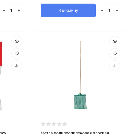
В корзину
лку
Метла полипропиленовая плоская