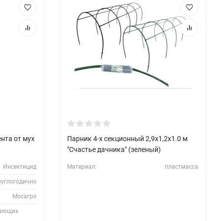
нта от мух
Парник 4-х секционный 2,9х1,2х1.0 м
"Счастье дачника" (зеленый)
Инсектицид
Материал:
пластмасса
руглогодично
Мосагро
тающих