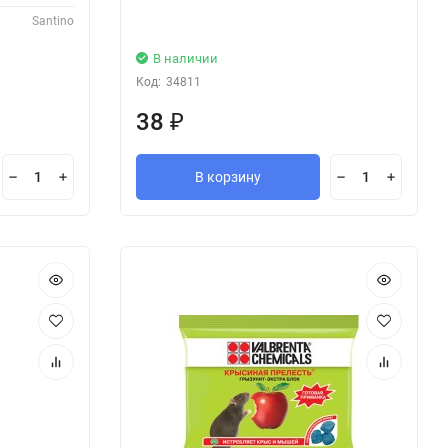
Santino
В наличии
Код:
34811
38
₽
В корзину