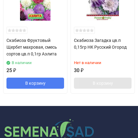
Скабиоза Фруктовый
Скабиоза Загадка цв.п
Щербет махровая, смесь
0,15гр НК Русский Огород
сортов цв.п 0,1гр Аэлита
В наличии
Нет в наличии
25
₽
30
₽
В корзину
В корзину