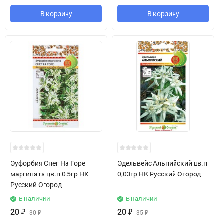
В корзину
В корзину
Эуфорбия Снег На Горе
Эдельвейс Альпийский цв.п
маргината цв.п 0,5гр НК
0,03гр НК Русский Огород
Русский Огород
В наличии
В наличии
20
₽
20
₽
30
₽
35
₽