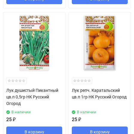
Лук душистый Пикантный
Лук репч. Каратальский
цв.п 0,5гр НК Русский
цв.п 1гр НК Русский Огород
Огород
В наличии
В наличии
25
₽
25
₽
В корзину
В корзину