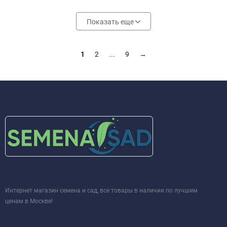
Показать еще
1
2
...
9
→
Интернет магазин семена и сад, все товары в наличии по лучшим
ценам в Москве!