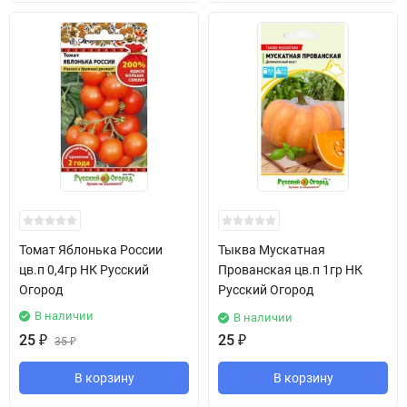
Томат Яблонька России
Тыква Мускатная
цв.п 0,4гр НК Русский
Прованская цв.п 1гр НК
Огород
Русский Огород
В наличии
В наличии
25
₽
25
₽
35
₽
В корзину
В корзину