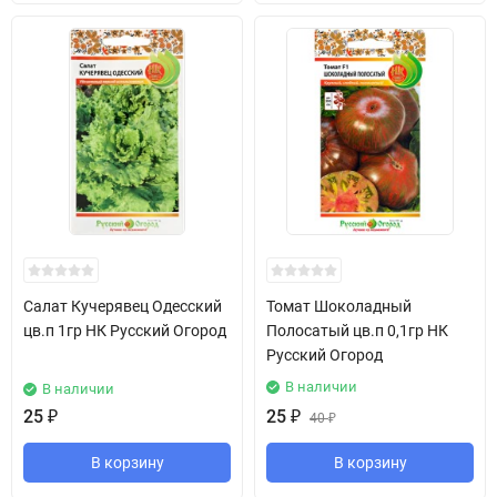
Салат Кучерявец Одесский
Томат Шоколадный
цв.п 1гр НК Русский Огород
Полосатый цв.п 0,1гр НК
Русский Огород
В наличии
В наличии
25
₽
25
₽
40
₽
В корзину
В корзину