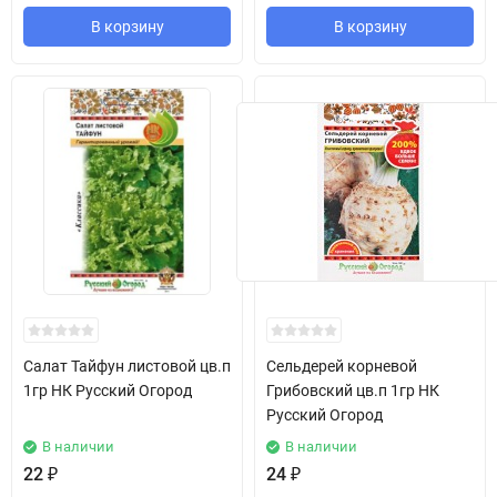
В корзину
В корзину
Салат Тайфун листовой цв.п
Сельдерей корневой
1гр НК Русский Огород
Грибовский цв.п 1гр НК
Русский Огород
В наличии
В наличии
22
₽
24
₽