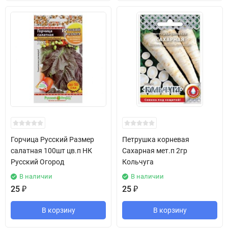
Горчица Русский Размер
Петрушка корневая
салатная 100шт цв.п НК
Сахарная мет.п 2гр
Русский Огород
Кольчуга
В наличии
В наличии
25
₽
25
₽
В корзину
В корзину