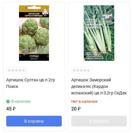
Артишок Султан цв.п 2гр
Артишок Заморский
Поиск
деликатес (Кардон
испанский) цв.п 0,2гр СеДек
В наличии
Нет в наличии
45
₽
20
₽
В корзину
В корзину