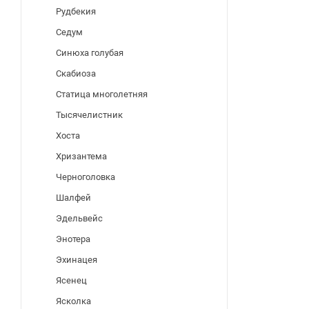
Рудбекия
Седум
Синюха голубая
Скабиоза
Статица многолетняя
Тысячелистник
Хоста
Хризантема
Черноголовка
Шалфей
Эдельвейс
Энотера
Эхинацея
Ясенец
Ясколка