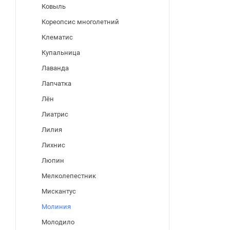
Ковыль
Кореопсис многолетний
Клематис
Купальница
Лаванда
Лапчатка
Лён
Лиатрис
Лилия
Лихнис
Люпин
Мелколепестник
Мискантус
Молиния
Молодило