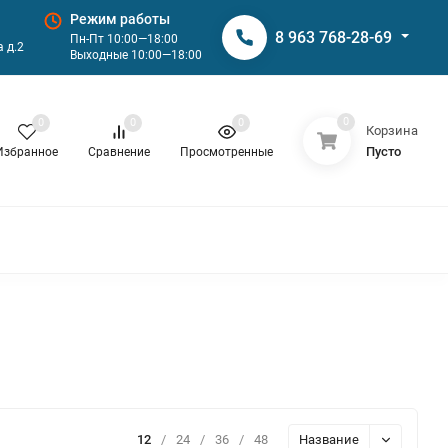
Режим работы
8 963 768-28-69
Пн-Пт 10:00—18:00
 д.2
Выходные 10:00—18:00
0
0
0
0
Корзина
Пусто
Избранное
Сравнение
Просмотренные
12
/
24
/
36
/
48
Название