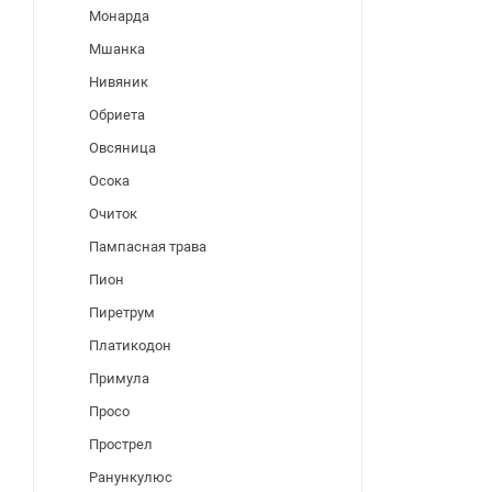
Монарда
Мшанка
Нивяник
Обриета
Овсяница
Осока
Очиток
Пампасная трава
Пион
Пиретрум
Платикодон
Примула
Просо
Прострел
Ранункулюс