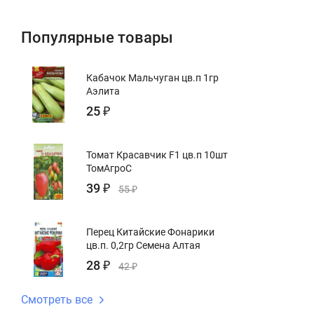
Популярные товары
Кабачок Мальчуган цв.п 1гр
Аэлита
25
₽
Томат Красавчик F1 цв.п 10шт
ТомАгроС
39
₽
55
₽
Перец Китайские Фонарики
цв.п. 0,2гр Семена Алтая
28
₽
42
₽
Смотреть все