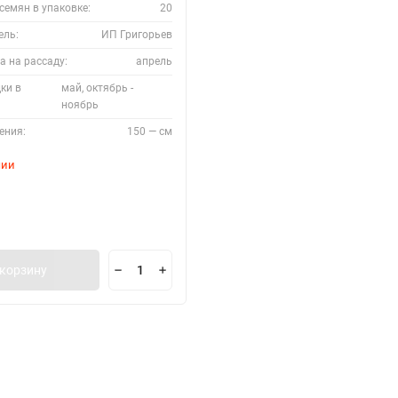
семян в упаковке:
20
ель:
ИП Григорьев
а на рассаду:
апрель
ки в
май, октябрь -
ноябрь
ения:
150 — см
чии
 корзину