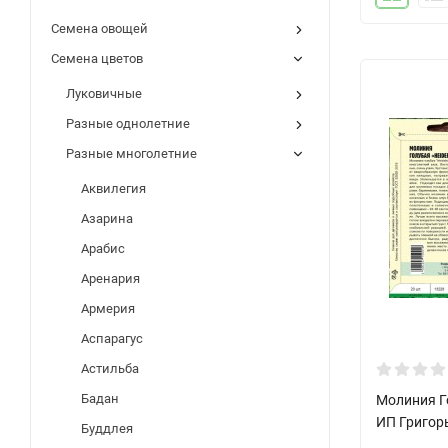
Семена овощей
Семена цветов
Луковичные
Разные однолетние
Разные многолетние
Аквилегия
Азарина
Арабис
Аренария
Армерия
Аспарагус
Астильба
Бадан
Молиния Го
ИП Григор
Буддлея