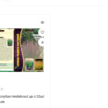
лубая Heidebraut цв.п 20шт
ьев