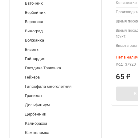
Количество 
Ваточник
Производит
Вербейник
Время посев
Вероника
Время посад
Виноград
грунт:
Волжанка
Высота раст
Вязель
Нет в нали
Гайлардия
Код:
37920
Гвоздика Травянка
65
₽
Гейхера
Гипсофила многолетняя
В
Гравилат
Дельфиниум
Дербенник
Калибрахоа
Камнеломка