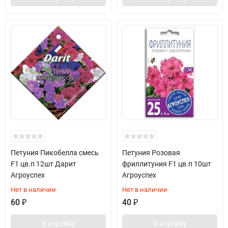
Петуния Пикобелла смесь
Петуния Розовая
F1 цв.п 12шт Дарит
фриллитуния F1 цв.п 10шт
Агроуспех
Агроуспех
Нет в наличии
Нет в наличии
60
₽
40
₽
В корзину
В корзину