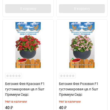
В корзину
В корзину
Бегония Фея Красная F1
Бегония Фея Розовая F1
густомахровая цв.п 5шт
густомахровая цв.п 5шт
Премиум Сидс
Премиум Сидс
Нет в наличии
Нет в наличии
40
₽
40
₽