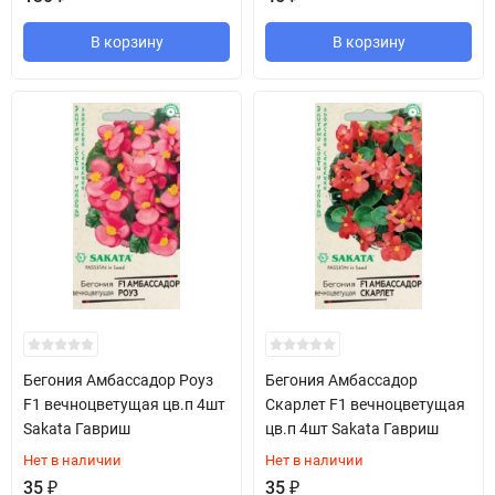
В корзину
В корзину
Бегония Амбассадор Роуз
Бегония Амбассадор
F1 вечноцветущая цв.п 4шт
Скарлет F1 вечноцветущая
Sakata Гавриш
цв.п 4шт Sakata Гавриш
Нет в наличии
Нет в наличии
35
₽
35
₽