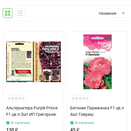
Название
Альтернатера Purple Prince
Бегония Парижанка F1 цв.п
F1 цв.п 3шт ИП Григорьев
4шт Гавриш
В наличии
В наличии
130
₽
45
₽