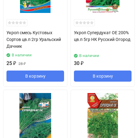
Укроп смесь Кустовых
Укроп Супердукат ОЕ 200%
Сортов цв.п 2гр Уральский
цв.п 5гр НК Русский Огород
Дачник
В наличии
В наличии
25
₽
30
₽
28
₽
В корзину
В корзину