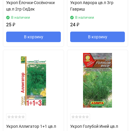
Укроп Ёлочки-Сосёночки
Укроп Аврора цв.п 3гр
цв.п 2гр СеДек
Гавриш
В наличии
В наличии
25
₽
24
₽
В корзину
В корзину
Укроп Аллигатор 1+1 цв.п
Укроп Голубой Иней цв.п