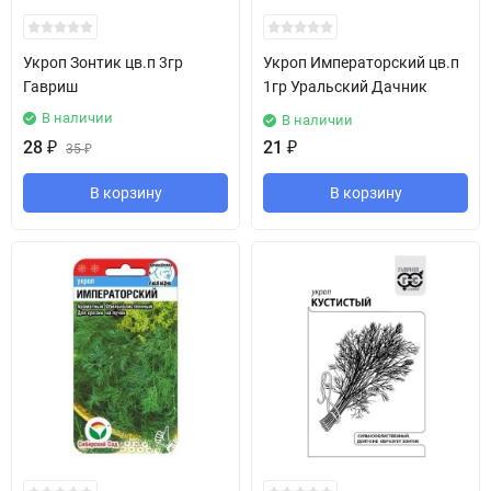
Укроп Зонтик цв.п 3гр
Укроп Императорский цв.п
Гавриш
1гр Уральский Дачник
В наличии
В наличии
28
₽
21
₽
35
₽
В корзину
В корзину