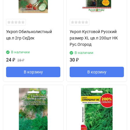
Укроп Обильнолистный
Укроп Кустовой Русский
цв.п 2гр СеДек
размер XL цв.п 200шт НК
Рус.Огород
В наличии
В наличии
24
₽
30
₽
28
₽
В корзину
В корзину