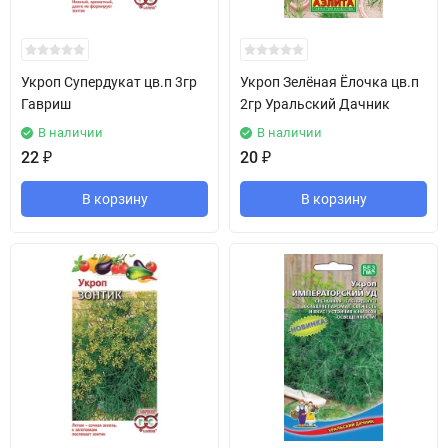
Укроп Супердукат цв.п 3гр
Укроп Зелёная Ёлочка цв.п
Гавриш
2гр Уральский Дачник
В наличии
В наличии
22
₽
20
₽
В корзину
В корзину