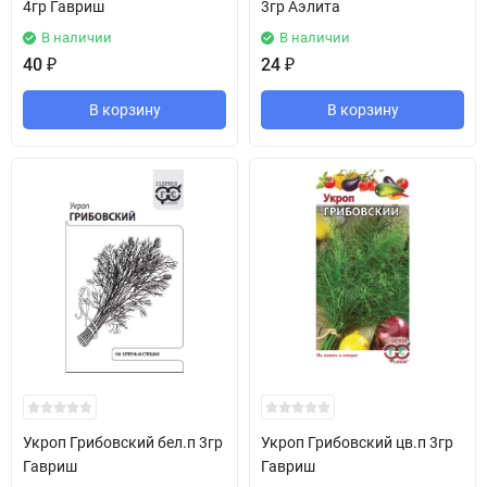
4гр Гавриш
3гр Аэлита
В наличии
В наличии
40
₽
24
₽
В корзину
В корзину
Укроп Грибовский бел.п 3гр
Укроп Грибовский цв.п 3гр
Гавриш
Гавриш