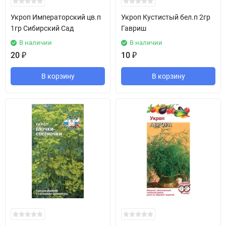
Укроп Императорский цв.п
Укроп Кустистый бел.п 2гр
1гр Сибирский Сад
Гавриш
В наличии
В наличии
20
₽
10
₽
В корзину
В корзину