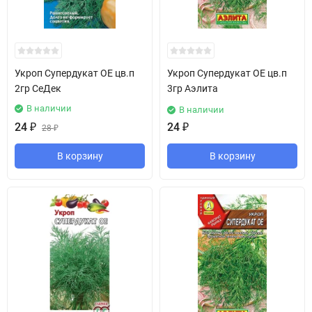
Укроп Супердукат ОЕ цв.п
Укроп Супердукат ОЕ цв.п
2гр СеДек
3гр Аэлита
В наличии
В наличии
24
₽
24
₽
28
₽
В корзину
В корзину