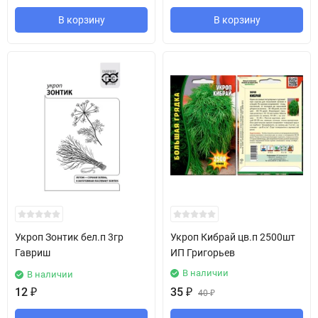
В корзину
В корзину
Укроп Зонтик бел.п 3гр
Укроп Кибрай цв.п 2500шт
Гавриш
ИП Григорьев
В наличии
В наличии
12
₽
35
₽
40
₽