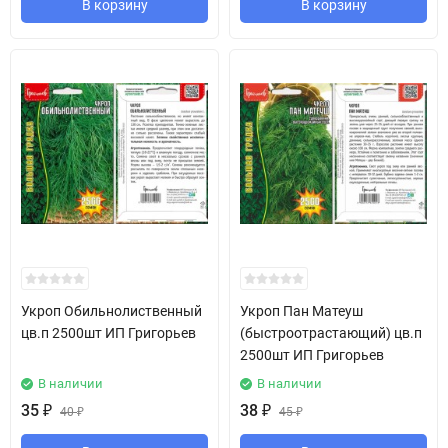
В корзину
В корзину
Укроп Обильнолиственный
Укроп Пан Матеуш
цв.п 2500шт ИП Григорьев
(быстроотрастающий) цв.п
2500шт ИП Григорьев
В наличии
В наличии
35
₽
38
₽
40
₽
45
₽