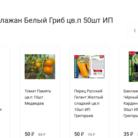
лажан Белый Гриб цв.п 50шт ИП
‹
Томат Память
Перец Русский
Баклаж
1
цв.п 10шт
Гигант Желтый
Чёрны
Медведев
сладкий цв.п
Кардин
я
10шт ИП
50шт И
Григорьев
Григор
50
₽
50
₽
35
₽
80
₽
70
₽