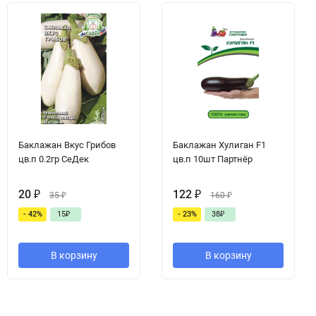
Баклажан Вкус Грибов
Баклажан Хулиган F1
цв.п 0.2гр СеДек
цв.п 10шт Партнёр
20
₽
122
₽
35
₽
160
₽
- 42%
15
₽
- 23%
38
₽
В корзину
В корзину