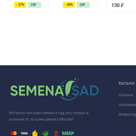
130
₽
- 27%
25
₽
- 30%
20
₽
Каталог
Семена
Агрохими
Интернет магазин семена и сад, все товары в
Инвента
наличии по лучшим ценам в Москве!