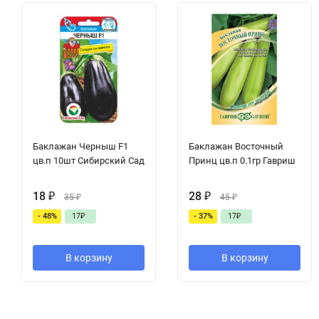
Баклажан Черныш F1
Баклажан Восточный
цв.п 10шт Сибирский Сад
Принц цв.п 0.1гр Гавриш
18
₽
28
₽
35
₽
45
₽
- 48%
17
₽
- 37%
17
₽
В корзину
В корзину