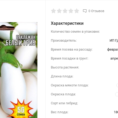
0 Отзывов
Характеристики
Количество семян в упаковке:
Производитель:
ИП Г
Время посева на рассаду:
феврал
Время посадки в грунт:
апре
Высота растения:
Длина плода:
Окраска мякоти плода:
Окраска плода:
Сорт или гибрид:
Вес плода:
18