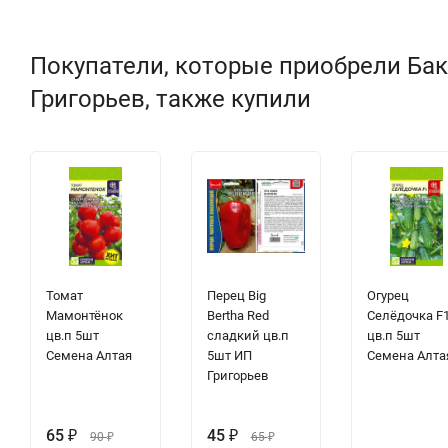
Покупатели, которые приобрели Бак
Григорьев, также купили
Томат
Перец Big
Огурец
Мамонтёнок
Bertha Red
Селёдочка F
цв.п 5шт
сладкий цв.п
цв.п 5шт
Семена Алтая
5шт ИП
Семена Алта
Григорьев
65
₽
45
₽
90
₽
65
₽