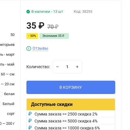
В наличии - 13 шт
Код:
38293
35
₽
70
₽
50
- 50%
Экономия
35
₽
ригорьев
Отзывы
ь - март
ль - май
Количество:
60 — см
— 20 см
В КОРЗИНУ
белaя
Белый
Доступные скидки
сорт
Сумма заказа >= 2500 скидка 2%
Сумма заказа >= 5000 скидка 4%
0 — 200 г
Сумма заказа >= 10000 скидка 6%