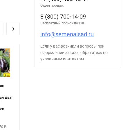
Отдел продаж
8 (800) 700-14-09
Бесплатный звонок по РФ
›
info@semenaisad.ru
Если у вас возникли вопросы при
оформлении заказа, обратитесь по
указанным контактам.
ан
Томат
Капуста
Р
й
Минусинский
белокочанная
К
ал цв.п
Пудовик
Королева
Д
П
Розовый цв.п
Заквасия цв.п
к
ьев
10шт ИП
300шт ИП
1
Григорьев
Григорьев
Г
60
₽
3
70
₽
90
₽