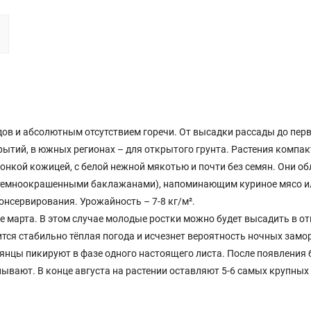
ов и абсолютным отсутствием горечи. От высадки рассады до перв
крытий, в южных регионах – для открытого грунта. Растения компак
с тонкой кожицей, с белой нежной мякотью и почти без семян. Они о
 темноокрашенными баклажанами), напоминающим куриное мясо и
нсервирования. Урожайность – 7-8 кг/м².
е марта. В этом случае молодые ростки можно будет высадить в о
ится стабильно тёплая погода и исчезнет вероятность ночных замо
янцы пикируют в фазе одного настоящего листа. После появления
ывают. В конце августа на растении оставляют 5-6 самых крупных 