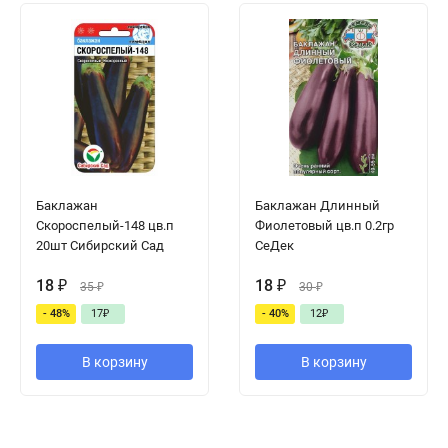
Баклажан
Баклажан Длинный
Скороспелый-148 цв.п
Фиолетовый цв.п 0.2гр
20шт Сибирский Сад
СеДек
18
₽
18
₽
35
₽
30
₽
- 48%
17
₽
- 40%
12
₽
В корзину
В корзину