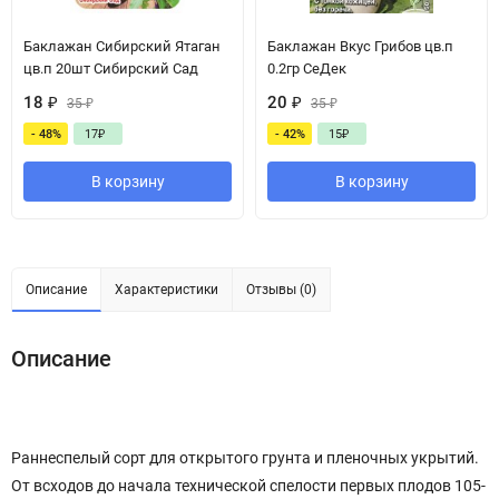
Баклажан Сибирский Ятаган
Баклажан Вкус Грибов цв.п
цв.п 20шт Сибирский Сад
0.2гр СеДек
18
₽
20
₽
35
₽
35
₽
- 48%
17
₽
- 42%
15
₽
В корзину
В корзину
Описание
Характеристики
Отзывы (0)
Описание
Раннеспелый сорт для открытого грунта и пленочных укрытий.
От всходов до начала технической спелости первых плодов 105-