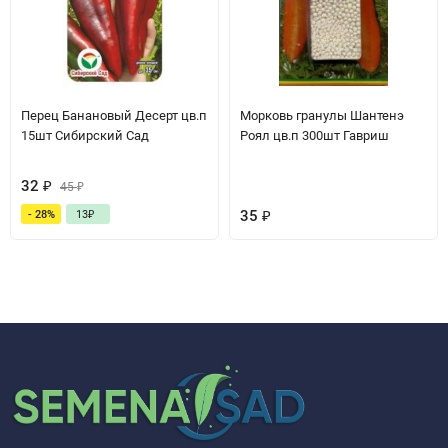
Перец Банановый Десерт цв.п
Морковь гранулы Шантенэ
15шт Сибирский Сад
Роял цв.п 300шт Гавриш
32
₽
45
₽
35
₽
- 28%
13
₽