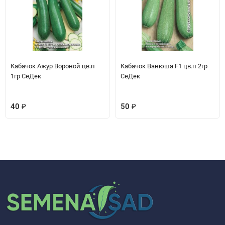
Кабачок Ажур Вороной цв.п
Кабачок Ванюша F1 цв.п 2гр
1гр СеДек
СеДек
40
₽
50
₽