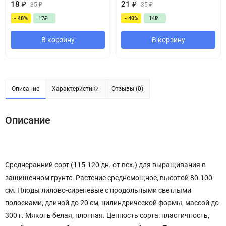
18
₽
21
₽
35
₽
35
₽
- 48%
17
₽
- 40%
14
₽
В корзину
В корзину
Описание
Характеристики
Отзывы (0)
Описание
Среднеранний сорт (115-120 дн. от всх.) для выращивания в
защищенном грунте. Растение среднемощное, высотой 80-100
см. Плоды лилово-сиреневые с продольными светлыми
полосками, длиной до 20 см, цилиндрической формы, массой до
300 г. Мякоть белая, плотная. Ценность сорта: пластичность,