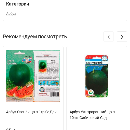
Категории
Арбуз
‹
›
Рекомендуем посмотреть
Арбуз Огонёк цв.п 1гр СеДек
Арбуз Ультраранний цв.п
10шт Сибирский Сад