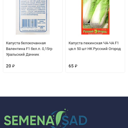
Капуста белокочанная
Капуста пекинская ЧА-ЧА F1
Валентина F1 бел.п. 0,15гр
цв.п 50 шт НК Русский Огород
Уральский Дачник
20
₽
65
₽