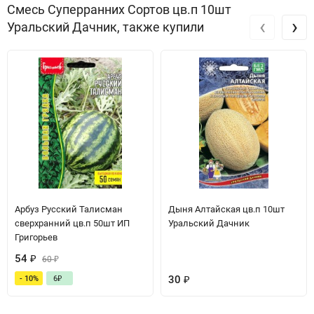
Смесь Суперранних Сортов цв.п 10шт
‹
›
Уральский Дачник, также купили
Арбуз Русский Талисман
Дыня Алтайская цв.п 10шт
сверхранний цв.п 50шт ИП
Уральский Дачник
Григорьев
54
₽
60
₽
30
₽
- 10%
6
₽