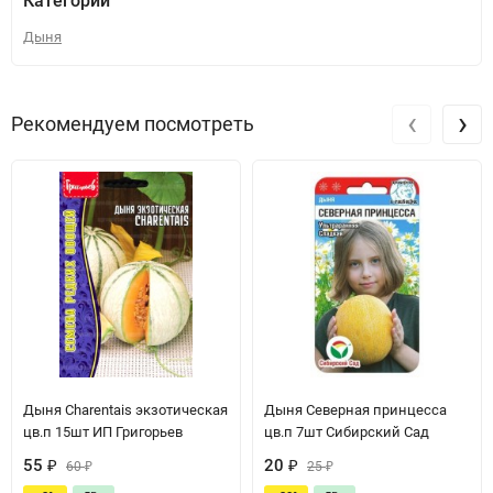
Категории
Дыня
‹
›
Рекомендуем посмотреть
Дыня Charentais экзотическая
Дыня Северная принцесса
цв.п 15шт ИП Григорьев
цв.п 7шт Сибирский Сад
55
₽
20
₽
60
₽
25
₽