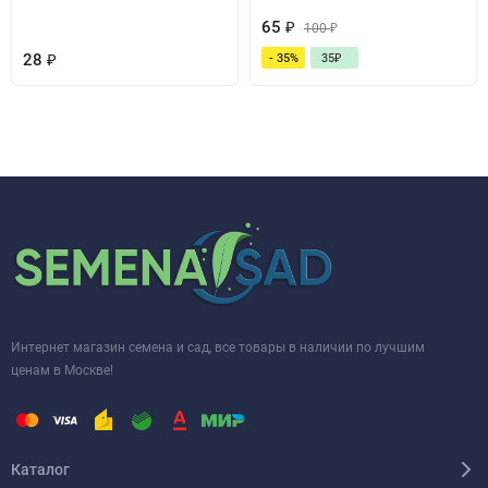
65
₽
100
₽
28
₽
- 35%
35
₽
Интернет магазин семена и сад, все товары в наличии по лучшим
ценам в Москве!
Каталог