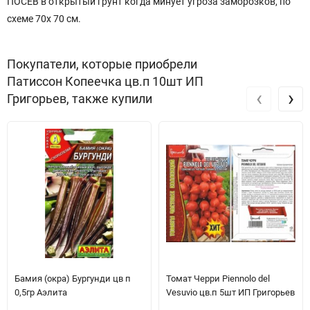
ПОСЕВ в открытый грунт когда минует угроза заморозков, по
схеме 70х 70 см.
Покупатели, которые приобрели
Патиссон Копеечка цв.п 10шт ИП
‹
›
Григорьев, также купили
Бамия (окра) Бургунди цв п
Томат Черри Piennolo del
0,5гр Аэлита
Vesuvio цв.п 5шт ИП Григорьев