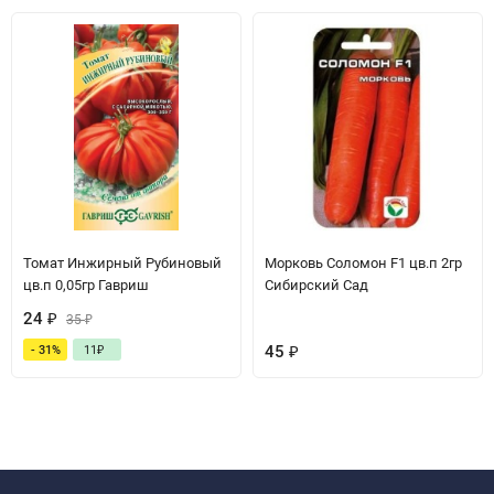
Томат Инжирный Рубиновый
Морковь Соломон F1 цв.п 2гр
цв.п 0,05гр Гавриш
Сибирский Сад
24
₽
35
₽
45
₽
- 31%
11
₽