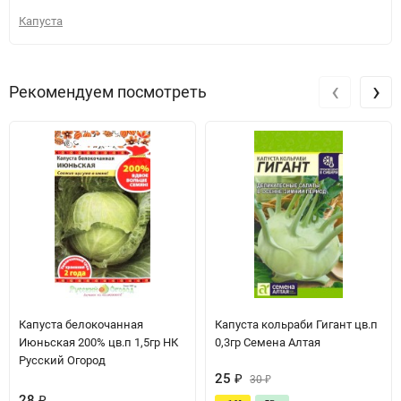
Капуста
‹
›
Рекомендуем посмотреть
Капуста белокочанная
Капуста кольраби Гигант цв.п
Июньская 200% цв.п 1,5гр НК
0,3гр Семена Алтая
Русский Огород
25
₽
30
₽
28
₽