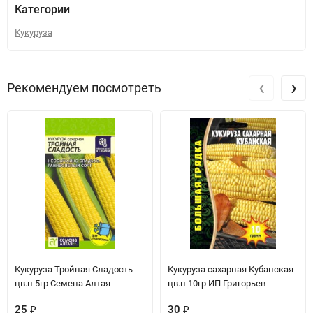
Категории
Кукуруза
‹
›
Рекомендуем посмотреть
Кукуруза Тройная Сладость
Кукуруза сахарная Кубанская
цв.п 5гр Семена Алтая
цв.п 10гр ИП Григорьев
25
₽
30
₽