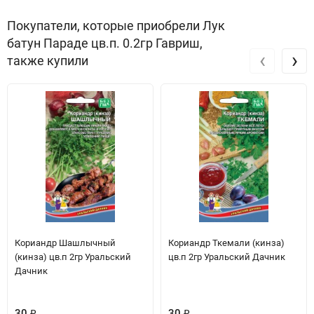
Покупатели, которые приобрели Лук
батун Параде цв.п. 0.2гр Гавриш,
‹
›
также купили
Кориандр Шашлычный
Кориандр Ткемали (кинза)
(кинза) цв.п 2гр Уральский
цв.п 2гр Уральский Дачник
Дачник
30
₽
30
₽