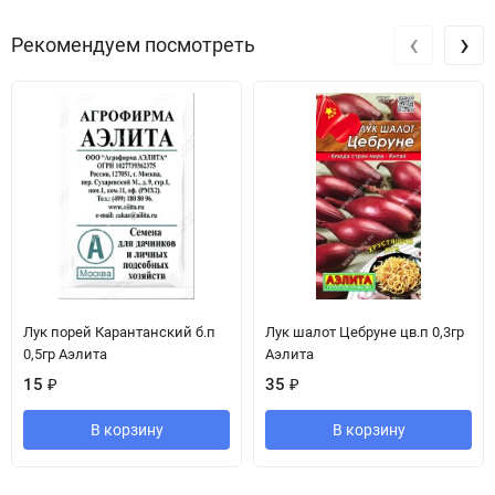
‹
›
Рекомендуем посмотреть
Лук порей Карантанский б.п
Лук шалот Цебруне цв.п 0,3гр
0,5гр Аэлита
Аэлита
15
₽
35
₽
В корзину
В корзину