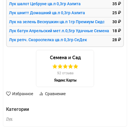
Лук шалот Цебруне цв.п 0,3гр Аэлита
35 ₽
Лук шнитт Домашний цв.п 0,3гр Аэлита
25 ₽
Лук на зелень Веснушкин цв.п 1гр Премиум Сидс
30 ₽
Лук батун Апрельский мет.п.0,5гр Удачные Семена
18 ₽
Лук репч. Скороспелка цв.п 0,3гр СеДек
28 ₽
Избранное
Сравнение
Категории
Лук