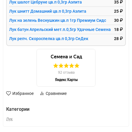
Лук шалот Цебруне цв.п 0,3гр Аэлита
35 ₽
Лук шнитт Домашний цв.п 0,3гр Аэлита
25 ₽
Лук на зелень Веснушкин цв.п 1гр Премиум Сидс
30 ₽
Лук батун Апрельский мет.п.0,5гр Удачные Семена
18 ₽
Лук репч. Скороспелка цв.п 0,3гр СеДек
28 ₽
Избранное
Сравнение
Категории
Лук