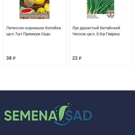
Патиссон-корнишон Копейка
Лук душистый Китайский
цв.п 7шт Премиум Сидс
Чеснок цв.п. 0.3гр Гавриш
38
₽
22
₽