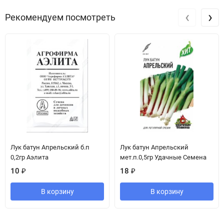
‹
›
Рекомендуем посмотреть
Лук батун Апрельский б.п
Лук батун Апрельский
0,2гр Аэлита
мет.п.0,5гр Удачные Семена
10
₽
18
₽
В корзину
В корзину