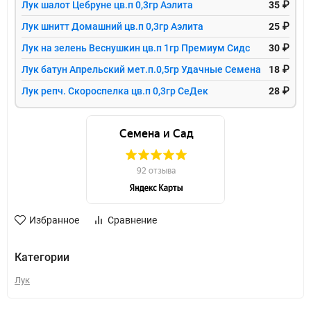
Лук шалот Цебруне цв.п 0,3гр Аэлита
35 ₽
Лук шнитт Домашний цв.п 0,3гр Аэлита
25 ₽
Лук на зелень Веснушкин цв.п 1гр Премиум Сидс
30 ₽
Лук батун Апрельский мет.п.0,5гр Удачные Семена
18 ₽
Лук репч. Скороспелка цв.п 0,3гр СеДек
28 ₽
Избранное
Сравнение
Категории
Лук