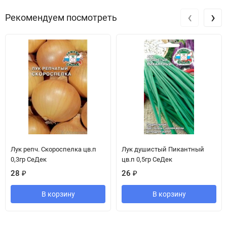
‹
›
Рекомендуем посмотреть
Лук репч. Скороспелка цв.п
Лук душистый Пикантный
0,3гр СеДек
цв.п 0,5гр СеДек
28
₽
26
₽
В корзину
В корзину