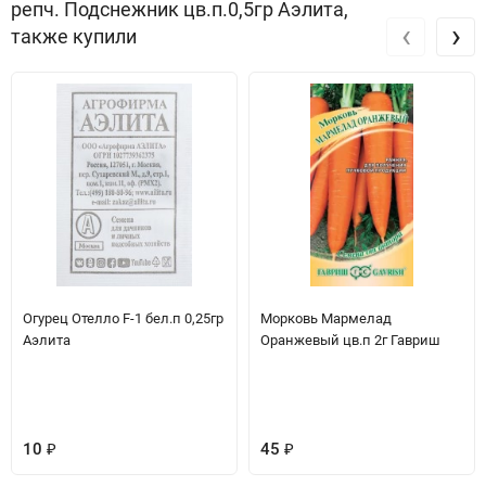
репч. Подснежник цв.п.0,5гр Аэлита,
‹
›
также купили
Огурец Отелло F-1 бел.п 0,25гр
Морковь Мармелад
Аэлита
Оранжевый цв.п 2г Гавриш
10
₽
45
₽