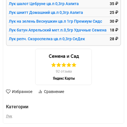
Лук шалот Цебруне цв.п 0,3гр Аэлита
35 ₽
Лук шнитт Домашний цв.п 0,3гр Аэлита
25 ₽
Лук на зелень Веснушкин цв.п 1гр Премиум Сидс
30 ₽
Лук батун Апрельский мет.п.0,5гр Удачные Семена
18 ₽
Лук репч. Скороспелка цв.п 0,3гр СеДек
28 ₽
Избранное
Сравнение
Категории
Лук