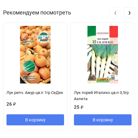
‹
›
Рекомендуем посмотреть
Лук репч. Ажур цв.п 1гр СеДек
Лук порей Италико цв.п 0,5гр
Аэлита
26
₽
25
₽
В корзину
В корзину