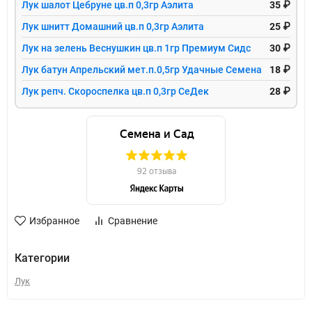
Лук шалот Цебруне цв.п 0,3гр Аэлита
35 ₽
Лук шнитт Домашний цв.п 0,3гр Аэлита
25 ₽
Лук на зелень Веснушкин цв.п 1гр Премиум Сидс
30 ₽
Лук батун Апрельский мет.п.0,5гр Удачные Семена
18 ₽
Лук репч. Скороспелка цв.п 0,3гр СеДек
28 ₽
Избранное
Сравнение
Категории
Лук