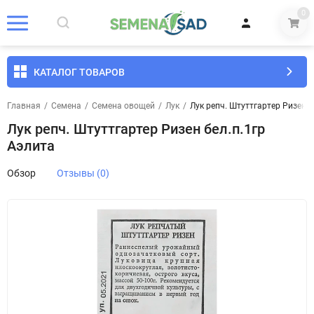
0
КАТАЛОГ ТОВАРОВ
Главная
/
Семена
/
Семена овощей
/
Лук
/
Лук репч. Штуттгартер Ризен б
Лук репч. Штуттгартер Ризен бел.п.1гр
Аэлита
Обзор
Отзывы (0)