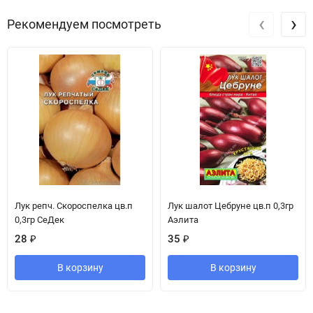
‹
›
Рекомендуем посмотреть
Лук репч. Скороспелка цв.п
Лук шалот Цебруне цв.п 0,3гр
0,3гр СеДек
Аэлита
28
₽
35
₽
В корзину
В корзину