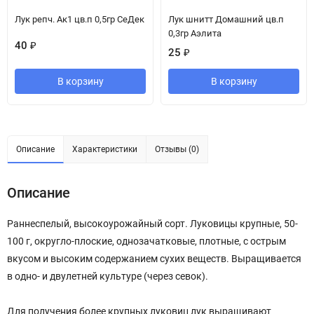
Лук репч. Ак1 цв.п 0,5гр СеДек
Лук шнитт Домашний цв.п
0,3гр Аэлита
40
₽
25
₽
В корзину
В корзину
Описание
Характеристики
Отзывы (0)
Описание
Раннеспелый, высокоурожайный сорт. Луковицы крупные, 50-
100 г, округло-плоские, однозачатковые, плотные, с острым
вкусом и высоким содержанием сухих веществ. Выращивается
в одно- и двулетней культуре (через севок).
Для получения более крупных луковиц лук выращивают