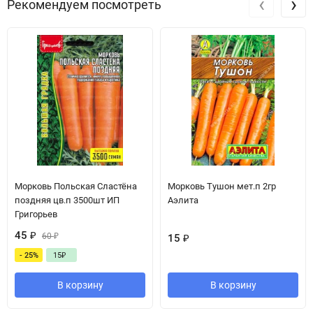
‹
›
Рекомендуем посмотреть
Морковь Польская Сластёна
Морковь Тушон мет.п 2гр
поздняя цв.п 3500шт ИП
Аэлита
Григорьев
45
₽
60
₽
15
₽
- 25%
15
₽
В корзину
В корзину