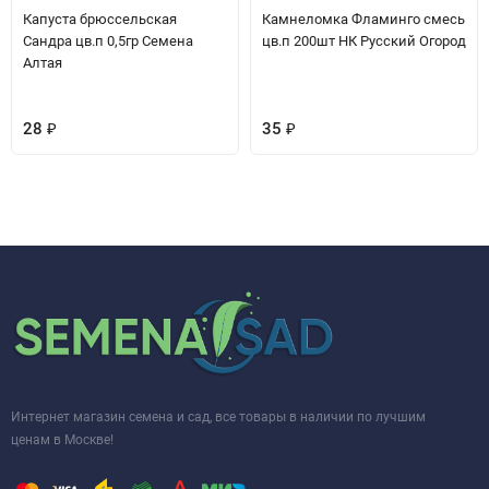
Капуста брюссельская
Камнеломка Фламинго смесь
Сандра цв.п 0,5гр Семена
цв.п 200шт НК Русский Огород
Алтая
28
₽
35
₽
Интернет магазин семена и сад, все товары в наличии по лучшим
ценам в Москве!