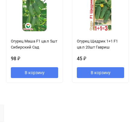
Огурец Маша F1 цв.п 5шт
Огурец Щедрик 1+1 F1
Сибирский Сад
цв.п 20шт Гавриш
98
₽
45
₽
В корзину
В корзину