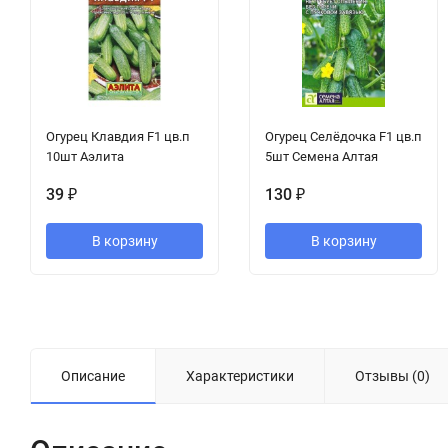
Огурец Клавдия F1 цв.п
Огурец Селёдочка F1 цв.п
10шт Аэлита
5шт Семена Алтая
39
₽
130
₽
В корзину
В корзину
Описание
Характеристики
Отзывы (0)