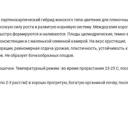
 партенокарпический гибрид женского типа цветения для пленочны
ысокую силу роста и развитую корневую систему. Междоузлия коро
быстро формируются и наливаются. Плоды цилиндрические, темно-
консистенции и с маленькой семенной камерой. На вкус хрустящие,
нерации, равномерная отдача урожая, пластичность, устойчивость к
в. Не образует бочкообразных плодов.
оршочки. Температурный режим : во время прорастания 23-25 С, пос
по 2-3 раст/м2 в хорошо прогретую, богатую органикой почву, посл