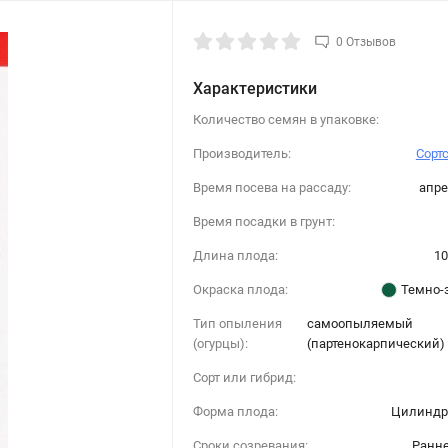
0 Отзывов
Характеристики
Количество семян в упаковке:
Производитель:
Сорт
Время посева на рассаду:
апре
Время посадки в грунт:
Длина плода:
10
Окраска плода:
Темно-
Тип опыления
самоопыляемый
(огурцы):
(партенокарпический)
Сорт или гибрид:
Форма плода:
Цилиндр
Сроки созревания:
Ранн