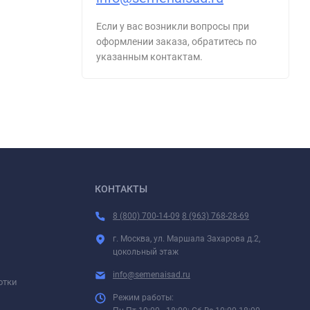
Если у вас возникли вопросы при
оформлении заказа, обратитесь по
указанным контактам.
КОНТАКТЫ
8 (800) 700-14-09
8 (963) 768-28-69
г. Москва, ул. Маршала Захарова д.2,
цокольный этаж
info@semenaisad.ru
отки
Режим работы: