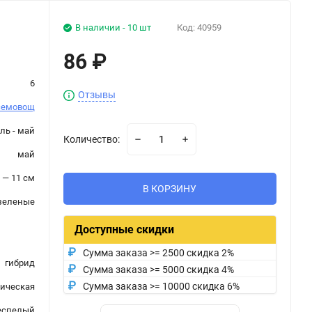
В наличии - 10 шт
Код:
40959
86
₽
6
Отзывы
семовощ
ль - май
Количество:
май
 — 11 см
В КОРЗИНУ
зеленые
Доступные скидки
Сумма заказа >= 2500 скидка 2%
гибрид
Сумма заказа >= 5000 скидка 4%
Сумма заказа >= 10000 скидка 6%
ическая
еспелый