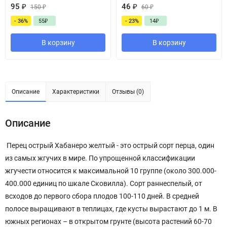
95
₽
46
₽
150
₽
60
₽
- 36%
55
₽
- 23%
14
₽
В корзину
В корзину
Описание
Характеристики
Отзывы (0)
Описание
Перец острый Хабанеро желтый - это острый сорт перца, один
из самых жгучих в мире. По упрощенной классификации
жгучести относится к максимальной 10 группе (около 300.000-
400.000 единиц по шкале Сковилла). Сорт раннеспелый, от
всходов до первого сбора плодов 100-110 дней. В средней
полосе выращивают в теплицах, где кусты вырастают до 1 м. В
южных регионах – в открытом грунте (высота растений 60-70