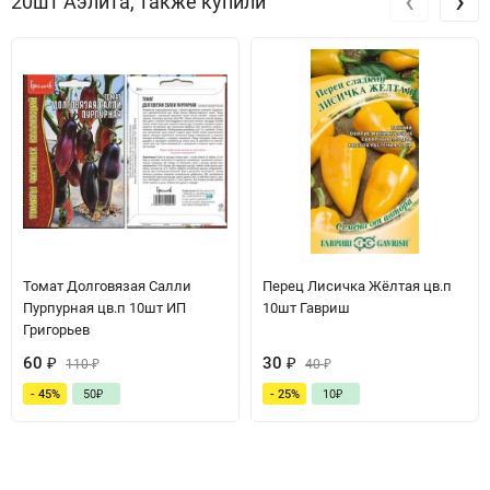
‹
›
20шт Аэлита, также купили
Томат Долговязая Салли
Перец Лисичка Жёлтая цв.п
Пурпурная цв.п 10шт ИП
10шт Гавриш
Григорьев
60
₽
30
₽
110
₽
40
₽
- 45%
50
₽
- 25%
10
₽