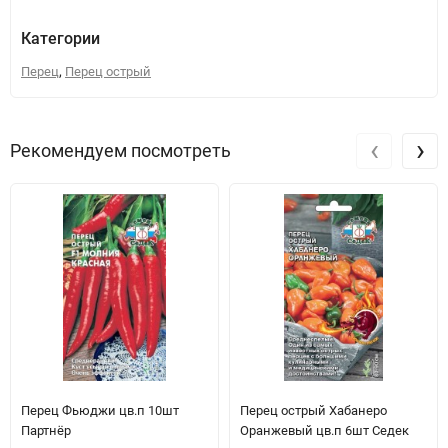
Категории
,
Перец
Перец острый
‹
›
Рекомендуем посмотреть
Перец Фьюджи цв.п 10шт
Перец острый Хабанеро
Партнёр
Оранжевый цв.п 6шт Седек