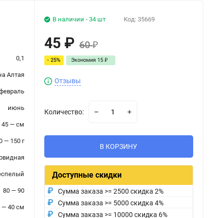
В наличии - 34 шт
Код:
35669
45
₽
60
₽
0,1
- 25%
Экономия
15
₽
а Алтая
Отзывы
февраль
июнь
Количество:
45 — см
0 — 150 г
В КОРЗИНУ
овидная
еспелый
Доступные скидки
80 — 90
Сумма заказа >= 2500 скидка 2%
Сумма заказа >= 5000 скидка 4%
 — 40 см
Сумма заказа >= 10000 скидка 6%