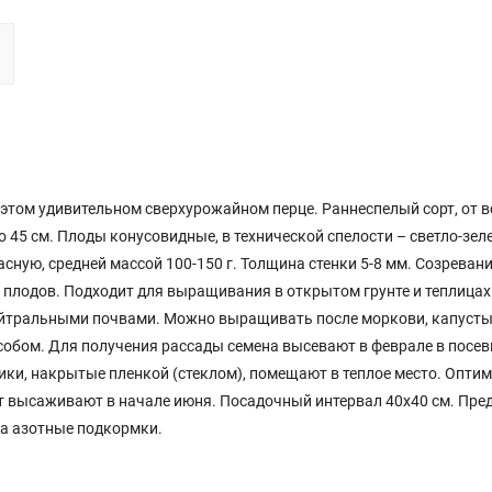
этом удивительном сверхурожайном перце. Раннеспелый сорт, от в
о 45 см. Плоды конусовидные, в технической спелости – светло-зел
сную, средней массой 100-150 г. Толщина стенки 5-8 мм. Созреван
 плодов. Подходит для выращивания в открытом грунте и теплицах
йтральными почвами. Можно выращивать после моркови, капусты,
обом. Для получения рассады семена высевают в феврале в посе
щики, накрытые пленкой (стеклом), помещают в теплое место. Опти
нт высаживают в начале июня. Посадочный интервал 40х40 см. Пре
на азотные подкормки.