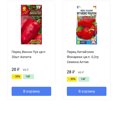
Перец Винни Пух цв.п
Перец Китайские
20шт Аэлита
Фонарики цв.п. 0,2гр
Семена Алтая
20
₽
30
₽
28
₽
42
₽
- 33%
10
₽
- 33%
14
₽
В корзину
В корзину