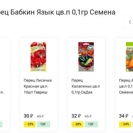
ец Бабкин Язык цв.п 0,1гр Семена
‹
Перец Лисичка
Перец
Перец 
Красная цв.п
Халапеньо цв.п
цв.п 0,1
п.
10шт Гавриш
0,1гр СеДек
Семена
30
₽
32
₽
34
₽
40
₽
45
₽
- 25%
10
₽
- 28%
13
₽
- 24%