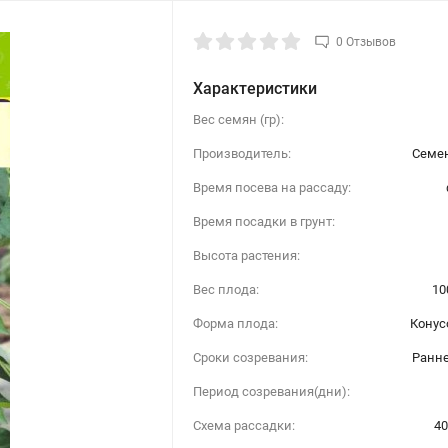
0 Отзывов
Характеристики
Вес семян (гр):
Производитель:
Семен
Время посева на рассаду:
Время посадки в грунт:
Высота растения:
Вес плода:
10
Форма плода:
Конус
Сроки созревания:
Ранн
Период созревания(дни):
Схема рассадки:
40