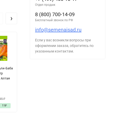
Отдел продаж
8 (800) 700-14-09
›
Бесплатный звонок по РФ
info@semenaisad.ru
Если у вас возникли вопросы при
оформлении заказа, обратитесь по
указанным контактам.
Али-Баба
Томат
Огурец Шопа F1
О
гр
Ультраскоросп
цв.п 5шт
F1
 Алтая
елый цв.п 20шт
Семена Алтая
2
Сибирский Сад
20
₽
1
45
₽
35
₽
165
₽
11
₽
- 42%
15
₽
-