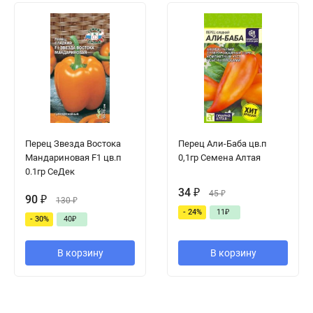
Перец Звезда Востока
Перец Али-Баба цв.п
Мандариновая F1 цв.п
0,1гр Семена Алтая
0.1гр СеДек
34
₽
45
₽
90
₽
130
₽
- 24%
11
₽
- 30%
40
₽
В корзину
В корзину