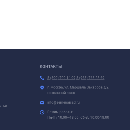
КОНТАКТЫ
8 (800) 700-14-09
8 (963) 768-28-69
г. Москва, ул. Маршала Захарова д.2,
цокольный этаж
info@semenaisad.ru
отки
Режим работы:
Пн-Пт 10:00—18:00; Сб-Вс 10:00-18:00