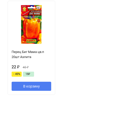
Перец Биг Мама цв.п
20шт Аэлита
22
₽
40
₽
- 45%
18
₽
В корзину