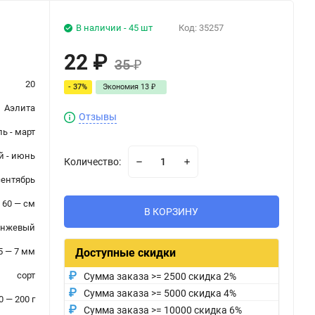
В наличии - 45 шт
Код:
35257
22
₽
35
₽
20
- 37%
Экономия
13
₽
Аэлита
Отзывы
ь - март
й - июнь
Количество:
сентябрь
60 — см
В КОРЗИНУ
анжевый
5 — 7 мм
Доступные скидки
сорт
Сумма заказа >= 2500 скидка 2%
Сумма заказа >= 5000 скидка 4%
0 — 200 г
Сумма заказа >= 10000 скидка 6%