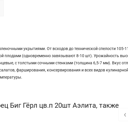
пленочными укрытиями. От всходов до технической спелости 105-11
ой плодами (одновременно завязывают 8-10 шт). Урожайность высо
янцевые, с толстыми сочными стенками (толщина 6,5-7 мм). Вкус от
салатов, фарширования, консервирования и всех видов кулинарно
емпературы.
ц Биг Гёрл цв.п 20шт Аэлита, также
‹