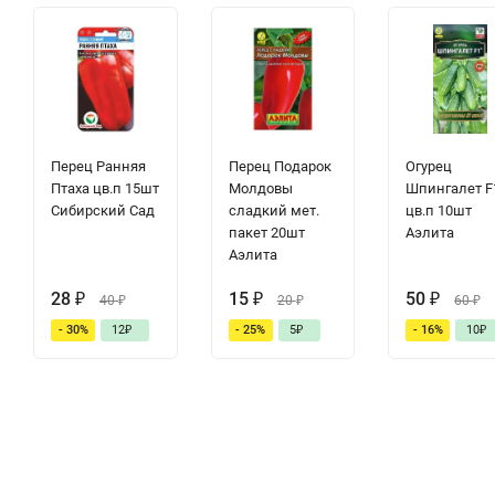
Перец Ранняя
Перец Подарок
Огурец
Птаха цв.п 15шт
Молдовы
Шпингалет F
Сибирский Сад
сладкий мет.
цв.п 10шт
пакет 20шт
Аэлита
Аэлита
28
₽
15
₽
50
₽
40
₽
20
₽
60
₽
- 30%
12
₽
- 25%
5
₽
- 16%
10
₽