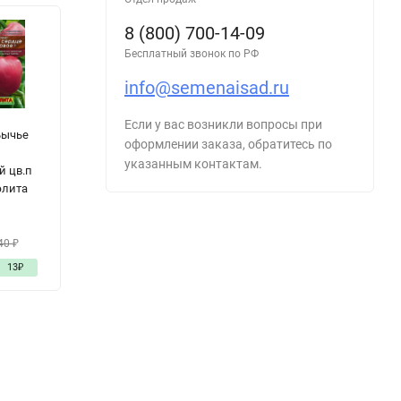
8 (800) 700-14-09
Бесплатный звонок по РФ
info@semenaisad.ru
Если у вас возникли вопросы при
Бычье
Огурец Кузя F1
Перец Толстый
П
оформлении заказа, обратитесь по
цв.п 0,25гр
Барон цв.п
цв
указанным контактам.
й цв.п
Аэлита
15шт
А
элита
Сибирский Сад
24
₽
2
40
₽
35
₽
48
₽
13
₽
- 31%
11
₽
-