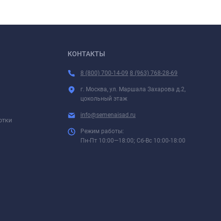
КОНТАКТЫ
8 (800) 700-14-09
8 (963) 768-28-69
г. Москва, ул. Маршала Захарова д.2,
цокольный этаж
info@semenaisad.ru
отки
Режим работы:
Пн-Пт 10:00—18:00; Сб-Вс 10:00-18:00