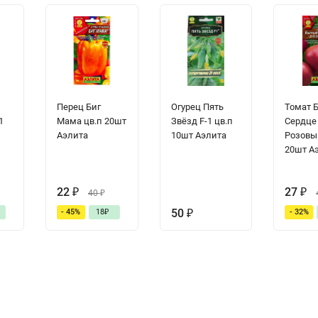
Перец Биг
Огурец Пять
Томат 
1
Мама цв.п 20шт
Звёзд F-1 цв.п
Сердце
Аэлита
10шт Аэлита
Розовы
20шт А
22
₽
27
₽
40
₽
50
₽
- 45%
18
₽
- 32%