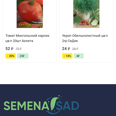
Томат Монгольский карлик
Укроп Обильнолистный цв.п
цв.п 20шт Аэлита
2гр СеДек
52
₽
24
₽
75
₽
28
₽
- 30%
23
₽
- 14%
4
₽