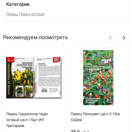
Категории
,
Перец
Перец острый
‹
›
Рекомендуем посмотреть
Перец Горшечное Чудо
Перец Пятицвет цв.п 0.15гр
острый цв.п 15шт ИП
СеДек
Григорьев
25
₽