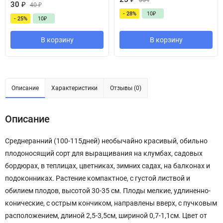
35
₽
30
₽
40
₽
- 28%
10
₽
- 25%
10
₽
В корзину
В корзину
Описание
Характеристики
Отзывы (0)
Описание
Среднеранний (100-115дней) необычайно красивый, обильно
плодоносящий сорт для выращивания на клумбах, садовых
бордюрах, в теплицах, цветниках, зимних садах, на балконах и
подоконниках. Растение компактное, с густой листвой и
обилием плодов, высотой 30-35 см. Плоды мелкие, удлиненно-
конические, с острым кончиком, направлены вверх, с пучковым
расположением, длиной 2,5-3,5см, шириной 0,7-1,1см. Цвет от