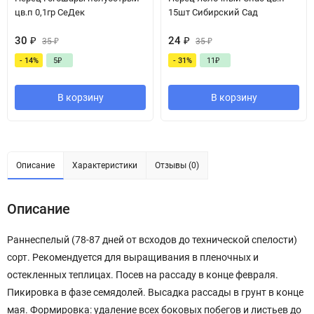
цв.п 0,1гр СеДек
15шт Сибирский Сад
30
₽
24
₽
35
₽
35
₽
- 14%
5
₽
- 31%
11
₽
В корзину
В корзину
Описание
Характеристики
Отзывы (0)
Описание
Раннеспелый (78-87 дней от всходов до технической спелости)
сорт. Рекомендуется для выращивания в пленочных и
остекленных теплицах. Посев на рассаду в конце февраля.
Пикировка в фазе семядолей. Высадка рассады в грунт в конце
мая. Формировка: удаление всех боковых побегов и листьев до