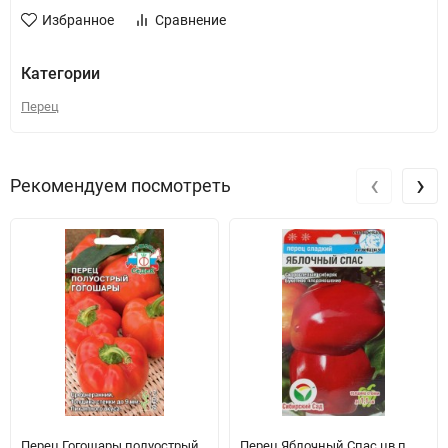
Избранное
Сравнение
Категории
Перец
‹
›
Рекомендуем посмотреть
Перец Гогошары полуострый
Перец Яблочный Спас цв.п