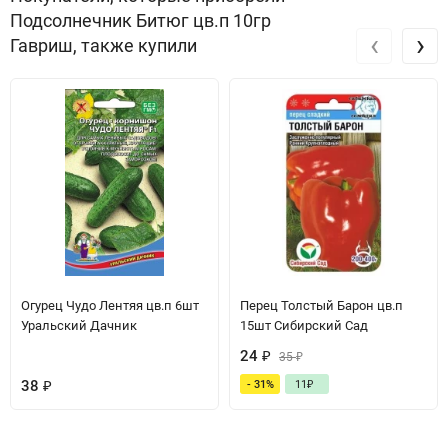
Подсолнечник Битюг цв.п 10гр
‹
›
Гавриш, также купили
Огурец Чудо Лентяя цв.п 6шт
Перец Толстый Барон цв.п
Уральский Дачник
15шт Сибирский Сад
24
₽
35
₽
38
₽
- 31%
11
₽