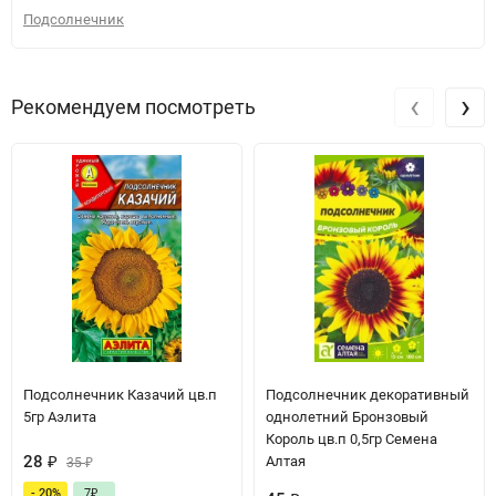
Подсолнечник
‹
›
Рекомендуем посмотреть
Подсолнечник Казачий цв.п
Подсолнечник декоративный
5гр Аэлита
однолетний Бронзовый
Король цв.п 0,5гр Семена
28
₽
Алтая
35
₽
- 20%
7
₽