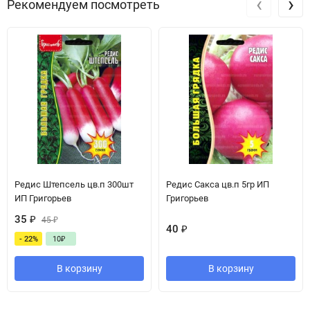
‹
›
Рекомендуем посмотреть
Редис Штепсель цв.п 300шт
Редис Сакса цв.п 5гр ИП
ИП Григорьев
Григорьев
35
₽
45
₽
40
₽
- 22%
10
₽
В корзину
В корзину