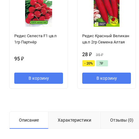
Редис Селеста F1 цв.п
Редис Красный Великан
1гр Партнёр
цв.п 2гр Семена Алтая
28
₽
35
₽
95
₽
- 20%
7
₽
В корзину
В корзину
Описание
Характеристики
Отзывы (0)