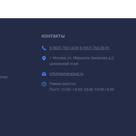
КОНТАКТЫ
8 (800) 700-14-09
8 (963) 768-28-69
г. Москва, ул. Маршала Захарова д.2,
цокольный этаж
info@semenaisad.ru
отки
Режим работы:
Пн-Пт 10:00—18:00; Сб-Вс 10:00-18:00