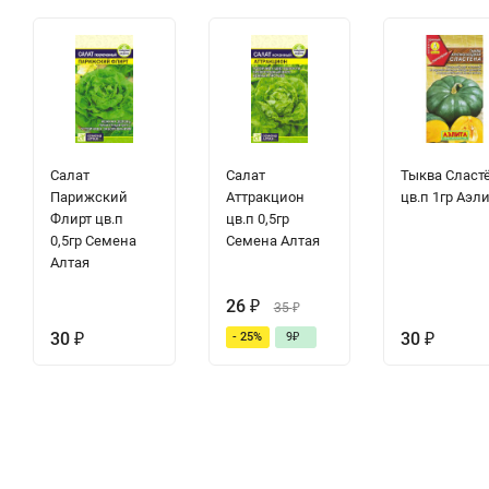
Салат
Салат
Тыква Сласт
Парижский
Аттракцион
цв.п 1гр Аэл
Флирт цв.п
цв.п 0,5гр
0,5гр Семена
Семена Алтая
Алтая
26
₽
35
₽
30
₽
30
₽
- 25%
9
₽