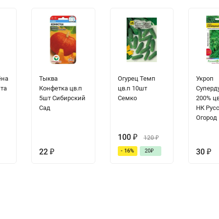
ёна
Тыква
Огурец Темп
Укроп
ита
Конфетка цв.п
цв.п 10шт
Суперд
5шт Сибирский
Семко
200% цв
Сад
НК Рус
Огород
100
₽
120
₽
22
₽
30
₽
- 16%
20
₽