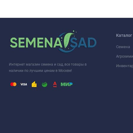
Каталог
Семена
Агрохими
Интернет магазин семена и сад, все товары в
Инвента
наличии по лучшим ценам в Москве!