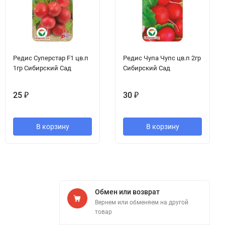
Редис Суперстар F1 цв.п
Редис Чупа Чупс цв.п 2гр
1гр Сибирский Сад
Сибирский Сад
25
₽
30
₽
В корзину
В корзину
Обмен или возврат
Вернем или обменяем на другой
товар