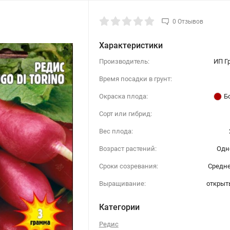
0 Отзывов
Характеристики
Производитель:
ИП Г
Время посадки в грунт:
Окраска плода:
Б
Сорт или гибрид:
Вес плода:
Возраст растений:
Одн
Сроки созревания:
Средн
Выращивание:
открыт
Категории
Редис