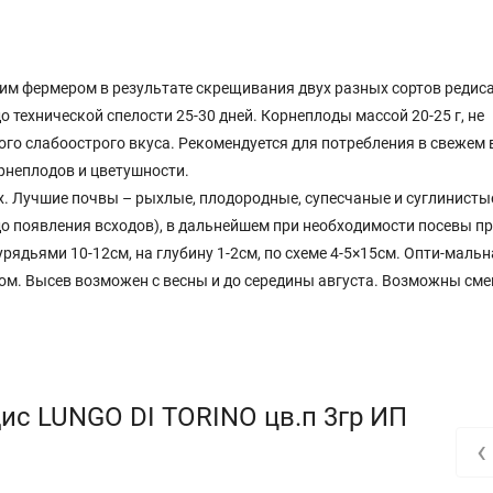
м фермером в результате скрещивания двух разных сортов редиса
о технической спелости 25-30 дней. Корнеплоды массой 20-25 г, не
ого слабоострого вкуса. Рекомендуется для потребления в свежем 
рнеплодов и цветушности.
. Лучшие почвы – рыхлые, плодородные, супесчаные и суглинистые
до появления всходов), в дальнейшем при необходимости посевы пр
рядьями 10-12см, на глубину 1-2см, по схеме 4-5×15см. Опти-мальн
ом. Высев возможен с весны и до середины августа. Возможны см
ис LUNGO DI TORINO цв.п 3гр ИП
‹