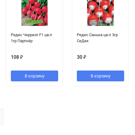
Редис Черриэт F1 цв.п
Редис Санька цв.п 3гр
1гр Партнёр
СеДек
108
₽
30
₽
В корзину
В корзину