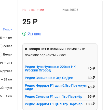
Нет в наличии
Код:
36505
25
₽
Поиск
Отзывы
.5 — 4 см
белая
❌
Товара нет в наличии.
Посмотрите
Белая
похожие варианты ниже!
19 — 23 г
Редис ЧупаЧупс цв.п 220шт НК
40 ₽
Русский Огород
Округлая
Редис Санька цв.п 3гр СеДек
30 ₽
 — 31 см
Редис Черриэт F1 цв.п 0,5гр Премиум
40 ₽
ый грунт
Сидс
.5 — 4 см
Редис Селеста F1 цв.п 1гр Партнёр
95 ₽
Редис Черриэт F1 цв.п 1гр Партнёр
108 ₽