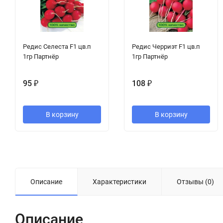
Редис Селеста F1 цв.п
Редис Черриэт F1 цв.п
1гр Партнёр
1гр Партнёр
95
₽
108
₽
В корзину
В корзину
Описание
Характеристики
Отзывы (0)
Описание