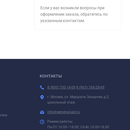
Если у вас возникли вопросы при
оформлении заказа, обратитесь по
указанным контактам.
КОНТАКТЫ
8 (800) 700-14-09
8 (963) 768-28-69
г. Москва, ул. Маршала Захарова д.2,
цокольный этаж
info@semenaisad.ru
отки
Режим работы:
Пн-Пт 10:00—18:00; Сб-Вс 10:00-18:00