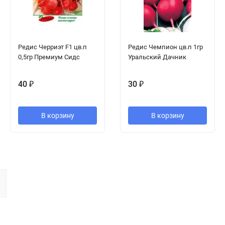
Редис Черриэт F1 цв.п
Редис Чемпион цв.п 1гр
0,5гр Премиум Сидс
Уральский Дачник
40
₽
30
₽
В корзину
В корзину