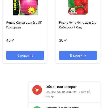
Редис Сакса цв.п 5гр ИП
Редис Чупа Чупс цв.п 2гр
Григорьев
Сибирский Сад
40
₽
30
₽
В корзину
В корзину
Обмен или возврат
Вернем или обменяем на другой
товар
Гарантия и качество