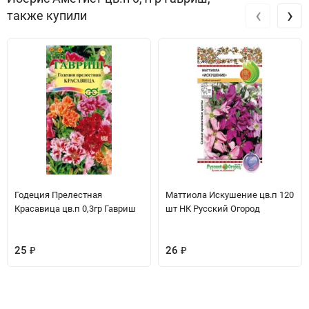
‹
›
также купили
Годеция Прелестная
Маттиола Искушение цв.п 120
Красавица цв.п 0,3гр Гавриш
шт НК Русский Огород
25
₽
26
₽