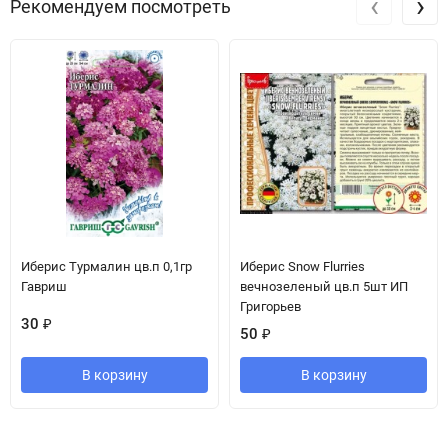
‹
›
Рекомендуем посмотреть
Иберис Турмалин цв.п 0,1гр
Иберис Snow Flurries
Гавриш
вечнозеленый цв.п 5шт ИП
Григорьев
30
₽
50
₽
В корзину
В корзину