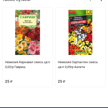
Немезия Карнавал смесь цв.п
Немезия Серпантин смесь
0,02гр Гавриш
цв.п 0,05гр Аэлита
25
₽
25
₽