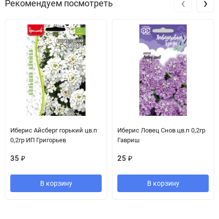
‹
›
Рекомендуем посмотреть
Иберис Айсберг горький цв.п
Иберис Ловец Снов цв.п 0,2гр
0,2гр ИП Григорьев
Гавриш
35
₽
25
₽
В корзину
В корзину