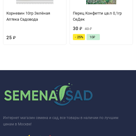
Корневин 10гр Зелёная
Перец Конфетти цв.п 0,1гр
Аптека Садовода
СеДек
30
₽
40
₽
25
₽
- 25%
10
₽
Интернет магазин семена и сад, все товары в наличии по лучшим
ценам в Москве!