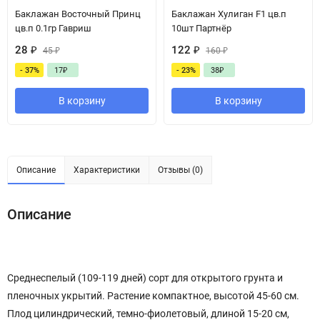
Баклажан Восточный Принц
Баклажан Хулиган F1 цв.п
цв.п 0.1гр Гавриш
10шт Партнёр
28
₽
122
₽
45
₽
160
₽
- 37%
17
₽
- 23%
38
₽
В корзину
В корзину
Описание
Характеристики
Отзывы (0)
Описание
Среднеспелый (109-119 дней) сорт для открытого грунта и
пленочных укрытий. Растение компактное, высотой 45-60 см.
Плод цилиндрический, темно-фиолетовый, длиной 15-20 см,