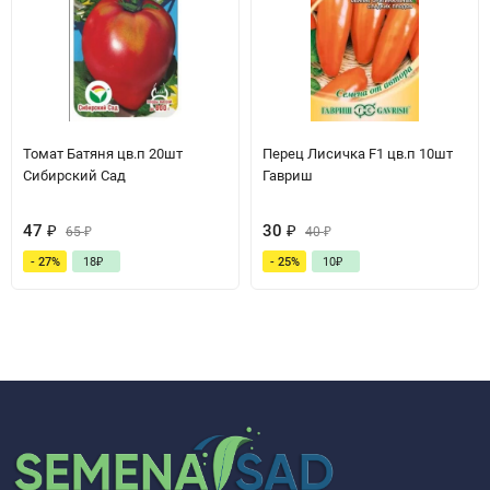
Томат Батяня цв.п 20шт
Перец Лисичка F1 цв.п 10шт
Сибирский Сад
Гавриш
47
₽
30
₽
65
₽
40
₽
- 27%
18
₽
- 25%
10
₽