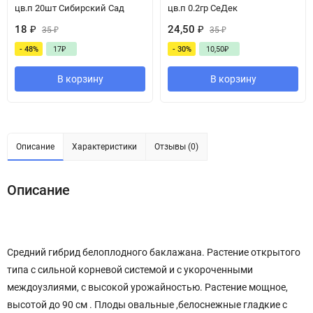
цв.п 20шт Сибирский Сад
цв.п 0.2гр СеДек
18
₽
24,50
₽
35
₽
35
₽
- 48%
17
₽
- 30%
10,50
₽
В корзину
В корзину
Описание
Характеристики
Отзывы (0)
Описание
Cредний гибрид белоплодного баклажана. Растение открытого
типа с сильной корневой системой и с укороченными
междоузлиями, с высокой урожайностью. Растение мощное,
высотой до 90 см . Плоды овальные ,белоснежные гладкие с