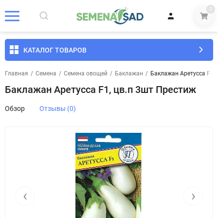
0
КАТАЛОГ ТОВАРОВ
Главная
/
Семена
/
Семена овощей
/
Баклажан
/
Баклажан Аретусса F1, 
Баклажан Аретусса F1, цв.п 3шт Престиж
Обзор
Отзывы (0)
‹
›