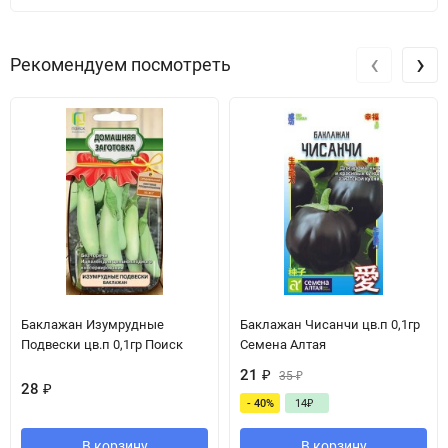
‹
›
Рекомендуем посмотреть
Баклажан Изумрудные
Баклажан Чисанчи цв.п 0,1гр
Подвески цв.п 0,1гр Поиск
Семена Алтая
21
₽
35
₽
28
₽
- 40%
14
₽
В корзину
В корзину