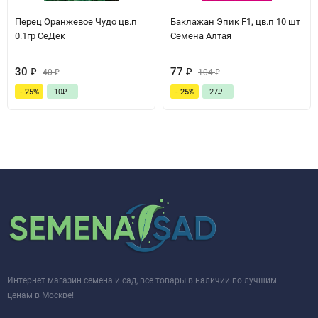
Перец Оранжевое Чудо цв.п
Баклажан Эпик F1, цв.п 10 шт
0.1гр СеДек
Семена Алтая
30
₽
77
₽
40
₽
104
₽
- 25%
10
₽
- 25%
27
₽
Интернет магазин семена и сад, все товары в наличии по лучшим
ценам в Москве!