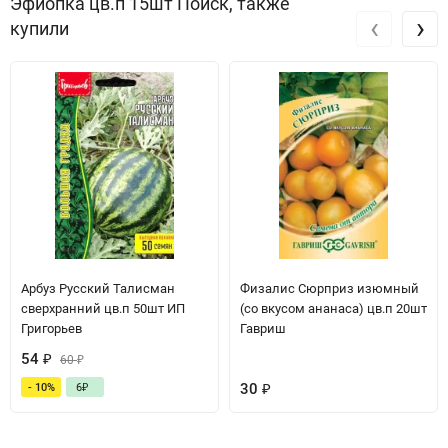
Эфиопка цв.п 15шт Поиск, также
‹
›
купили
Арбуз Русский Талисман
Физалис Сюрприз изюмный
сверхранний цв.п 50шт ИП
(со вкусом ананаса) цв.п 20шт
Григорьев
Гавриш
54
₽
60
₽
30
₽
- 10%
6
₽