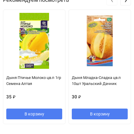
Дыня Птичье Молоко цв.п 1гр
Дыня Младка-Сладка цв.п
Семена Алтая
10шт Уральский Дачник
35
₽
30
₽
В корзину
В корзину