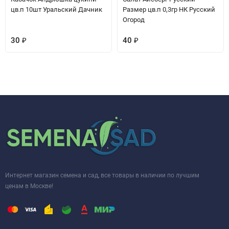
цв.п 10шт Уральский Дачник
Размер цв.п 0,3гр НК Русский
Огород
30
₽
40
₽
Интернет магазин семена и сад, все товары в наличии по лучшим
ценам в Москве!