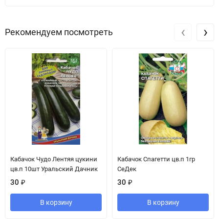
‹
›
Рекомендуем посмотреть
Кабачок Чудо Лентяя цукини
Кабачок Спагетти цв.п 1гр
цв.п 10шт Уральский Дачник
СеДек
30
₽
30
₽
В корзину
В корзину