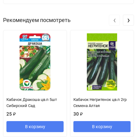
‹
›
Рекомендуем посмотреть
Кабачок Дракоша цв.п 5шт
Кабачок Негритенок цв.п 2гр
Сибирский Сад
Семена Алтая
25
₽
30
₽
В корзину
В корзину